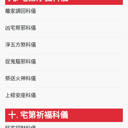
離家調回科儀
凶宅祭邪科儀
淨五方煞科儀
捉鬼驅邪科儀
祭送火神科儀
上樑安座科儀
十. 宅第祈福科儀