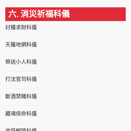
六. 消災祈福科儀
討糧求財科儀
天羅地網科儀
祭送小人科儀
打沈官司科儀
斷酒禁賭科儀
藏魂保命科儀
收符解降科儀