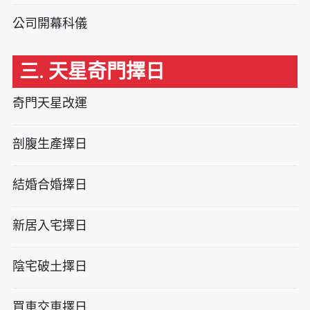
公司開幕科儀
三. 天星奇門擇日
奇門天星改運
剖腹生產擇日
結婚合婚擇日
新居入宅擇日
陰宅破土擇日
買車交車擇日