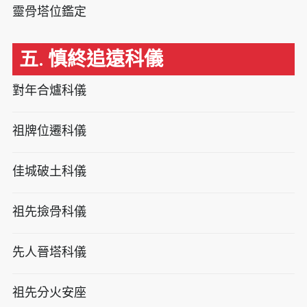
靈骨塔位鑑定
五. 慎終追遠科儀
對年合爐科儀
祖牌位遷科儀
佳城破土科儀
祖先撿骨科儀
先人晉塔科儀
祖先分火安座