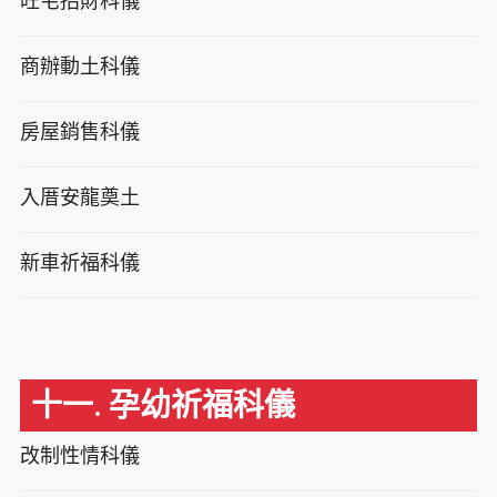
旺宅招財科儀
商辦動土科儀
房屋銷售科儀
入厝安龍奠土
新車祈福科儀
十一. 孕幼祈福科儀
改制性情科儀