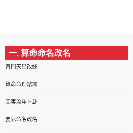
一. 算命命名改名
奇門天星改運
算命命理諮詢
回客流年卜卦
嬰兒命名改名