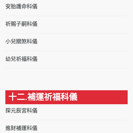
安胎護命科儀
祈賜子嗣科儀
小兒關煞科儀
幼兒祈福科儀
十二.補運祈福科儀
探元辰宮科儀
進財補運科儀