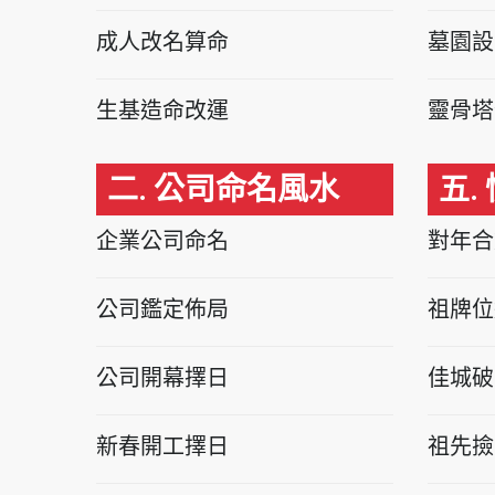
成人改名算命
墓園設
生基造命改運
靈骨塔
二. 公司命名風水
五.
企業公司命名
對年合
公司鑑定佈局
祖牌位
公司開幕擇日
佳城破
新春開工擇日
祖先撿