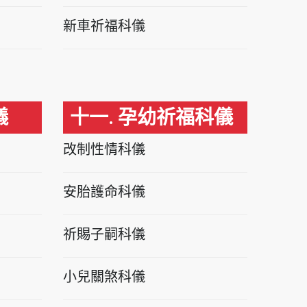
新車祈福科儀
儀
十一. 孕幼祈福科儀
改制性情科儀
安胎護命科儀
祈賜子嗣科儀
小兒關煞科儀