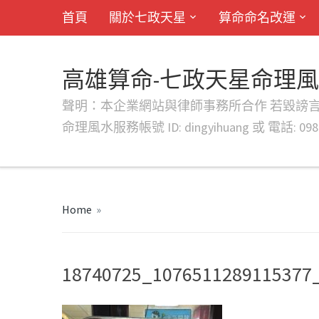
首頁
關於七政天星
算命命名改運
高雄算命-七政天星命理
聲明：本企業網站與律師事務所合作 若毀謗言行或字句將提出法
命理風水服務帳號 ID: dingyihuang 或 電話: 0982
Home
»
18740725_1076511289115377