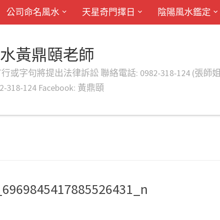
公司命名風水
天星奇門擇日
陰陽風水鑑定
風水黃鼎頤老師
律訴訟 聯絡電話: 0982-318-124 (張師姐) EMAIL: d
-318-124 Facebook: 黃鼎頤
_6969845417885526431_n