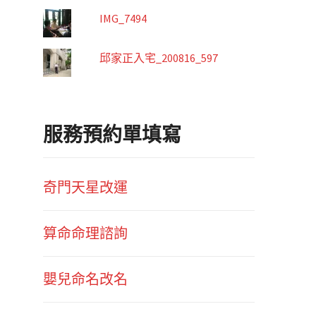
IMG_7494
邱家正入宅_200816_597
服務預約單填寫
奇門天星改運
算命命理諮詢
嬰兒命名改名