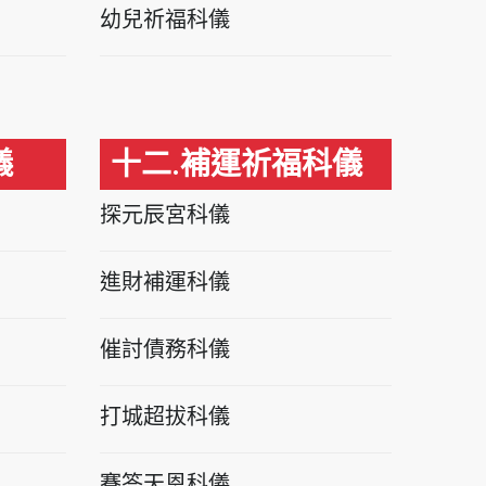
幼兒祈福科儀
儀
十二.補運祈福科儀
探元辰宮科儀
進財補運科儀
催討債務科儀
打城超拔科儀
賽答天恩科儀