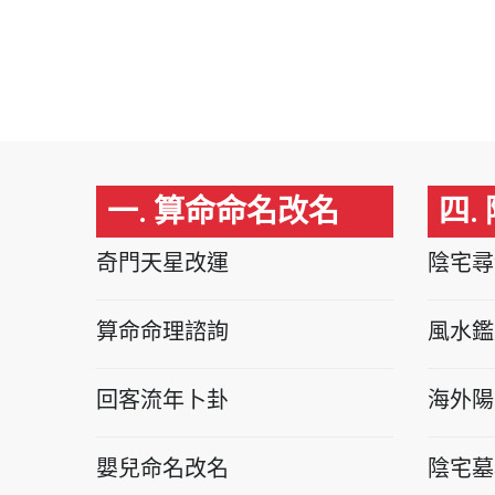
一. 算命命名改名
四.
奇門天星改運
陰宅尋
算命命理諮詢
風水鑑
回客流年卜卦
海外陽
嬰兒命名改名
陰宅墓