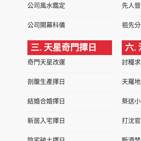
公司風水鑑定
先人晉
公司開幕科儀
祖先分
三. 天星奇門擇日
六.
奇門天星改運
討糧求
剖腹生產擇日
天羅地
結婚合婚擇日
祭送小
新居入宅擇日
打沈官
陰宅破土擇日
斷酒禁