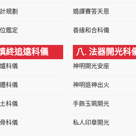
計規劃
婚課賽答天恩
位鑑定
善緣和合科儀
 慎終追遠科儀
八. 法器開光科
爐科儀
神明開光安座
遷科儀
神明退神出火
土科儀
手飾玉珮開光
骨科儀
私人印章開光