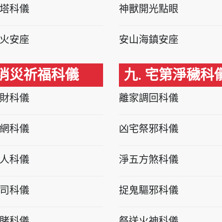
塔科儀
神獸開光點眼
火安座
安山海鎮安座
 消災祈福科儀
九. 宅第淨穢科
財科儀
離家調回科儀
網科儀
凶宅祭邪科儀
人科儀
淨五方煞科儀
司科儀
捉鬼驅邪科儀
賭科儀
祭送火神科儀