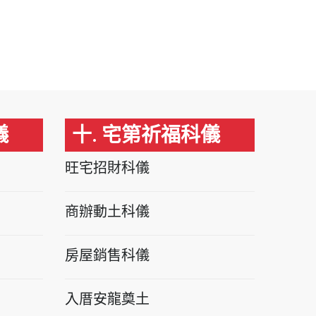
儀
十. 宅第祈福科儀
旺宅招財科儀
商辦動土科儀
房屋銷售科儀
入厝安龍奠土