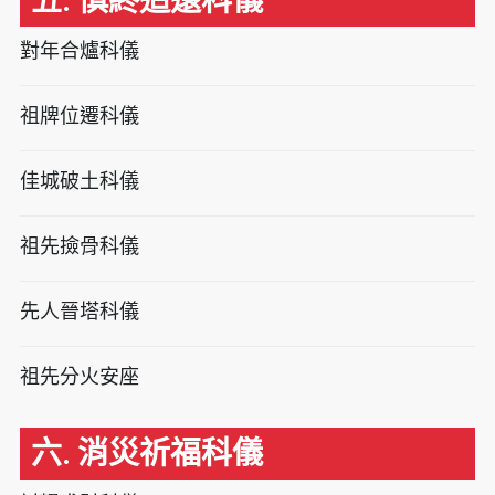
五. 慎終追遠科儀
對年合爐科儀
祖牌位遷科儀
佳城破土科儀
祖先撿骨科儀
先人晉塔科儀
祖先分火安座
六. 消災祈福科儀