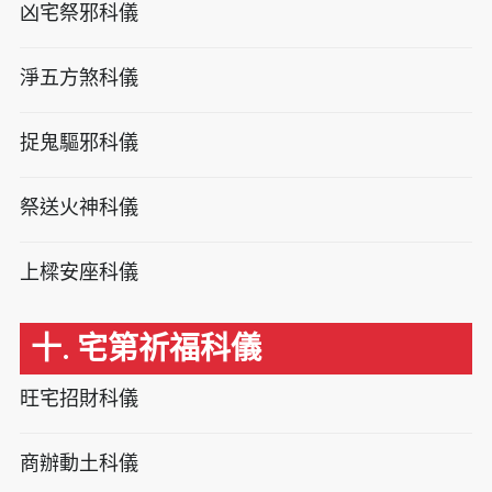
凶宅祭邪科儀
淨五方煞科儀
捉鬼驅邪科儀
祭送火神科儀
上樑安座科儀
十. 宅第祈福科儀
旺宅招財科儀
商辦動土科儀