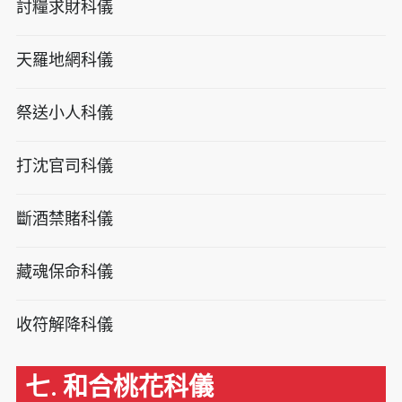
討糧求財科儀
天羅地網科儀
祭送小人科儀
打沈官司科儀
斷酒禁賭科儀
藏魂保命科儀
收符解降科儀
七. 和合桃花科儀