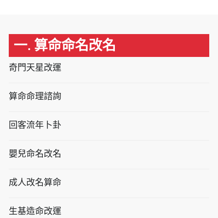
一. 算命命名改名
奇門天星改運
算命命理諮詢
回客流年卜卦
嬰兒命名改名
成人改名算命
生基造命改運