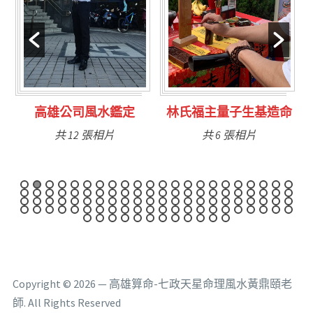
水鑑定
林氏福主量子生基造命
台南永康風水鑑
相片
共 6 張相片
共 9 張相片
Copyright © 2026 — 高雄算命-七政天星命理風水黃鼎頤老
師. All Rights Reserved