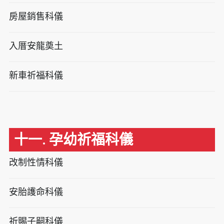
房屋銷售科儀
入厝安龍奠土
新車祈福科儀
十一. 孕幼祈福科儀
改制性情科儀
安胎護命科儀
祈賜子嗣科儀