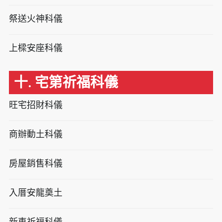
祭送火神科儀
上樑安座科儀
十. 宅第祈福科儀
旺宅招財科儀
商辦動土科儀
房屋銷售科儀
入厝安龍奠土
新車祈福科儀