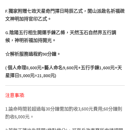
F.
獨家附贈七政天星奇門擇日時辰乙式，閭山派啟名祈福疏
文神明加持官印乙式。
G.
陰陽五行相生開運手鍊乙條，天然玉石自然界五行調
候，神明祈福加持開光。
☆
解析服務過程約90分鐘。
(
個人命理8,600元+藝人命名9,600元+五行手鍊1,600元+天
星擇日5,000元=21,800元)
注意事項:
1.論命時間若超過每30分鐘需加酌收3,600元費用;60分鐘則
酌收6,000元。