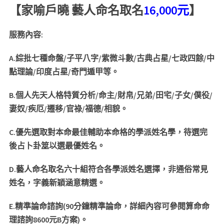
【家喻戶曉 藝人命名取名
16,000元
】
服務內容:
A.
綜批七種命盤/子平八字/紫微斗數/古典占星/七政四餘/中
點理論/印度占星/奇門遁甲等。
B.
個人先天人格特質分析/命主/財帛/兄弟/田宅/子女/僕役/
妻奴/疾厄/遷移/官祿/福德/相貌。
C.
優先選取對本命最佳輔助本命格的學派姓名學，待選完
後占卜卦筮以選最優姓名。
D.
藝人命名取名六十組符合各學派姓名選擇，非通俗常見
姓名，字義新穎涵意精選。
E.
精準論命諮詢(90分鐘精準論命，詳細內容可參閱算命命
理諮詢8600元B方案)。