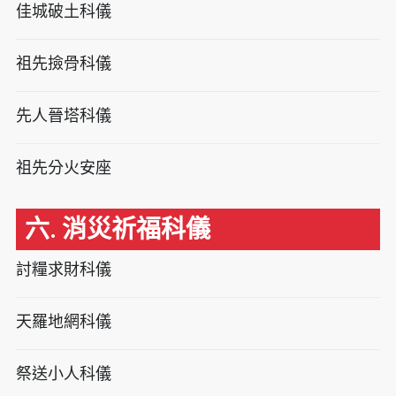
佳城破土科儀
祖先撿骨科儀
先人晉塔科儀
祖先分火安座
六. 消災祈福科儀
討糧求財科儀
天羅地網科儀
祭送小人科儀