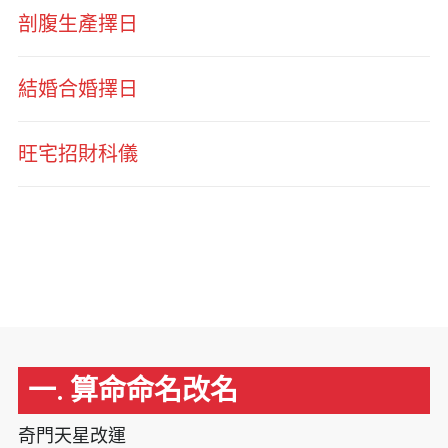
剖腹生產擇日
結婚合婚擇日
旺宅招財科儀
一. 算命命名改名
奇門天星改運