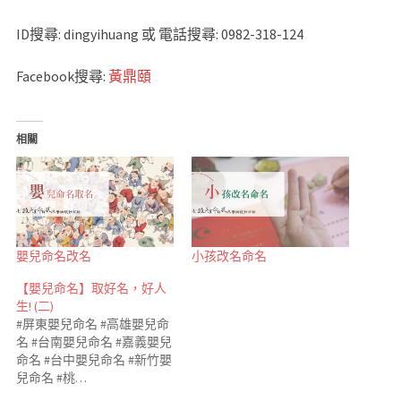
ID搜尋: dingyihuang 或 電話搜尋: 0982-318-124
Facebook搜尋:
黃鼎頤
相關
嬰兒命名改名
小孩改名命名
【嬰兒命名】取好名，好人
生! (二)
#屏東嬰兒命名 #高雄嬰兒命
名 #台南嬰兒命名 #嘉義嬰兒
命名 #台中嬰兒命名 #新竹嬰
兒命名 #桃…