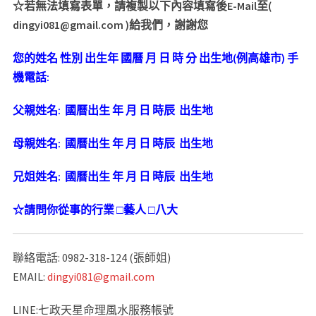
☆
若無法填寫表單，請複製以下內容填寫後
E-Mail
至
(
dingyi081@gmail.com )
給我們，謝謝您
您的姓名
性別
出生年
國曆
月
日
時
分
出生地
(
例高雄市
)
手
機電話
:
父親姓名
:
國曆出生
年
月
日
時辰
出生地
母親姓名
:
國曆出生
年
月
日
時辰
出生地
兄姐姓名
:
國曆出生
年
月
日
時辰
出生地
☆
請問你從事的行業
□
藝人
□八大
聯絡電話: 0982-318-124 (張師姐)
EMAIL:
dingyi081@gmail.com
LINE:七政天星命理風水服務帳號