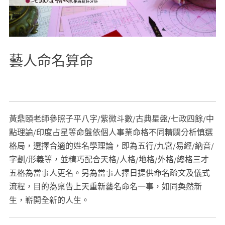
藝人命名算命
#
藝人取名
#
八大行業取名
#
明星取名
#
歌手取名
#
演員取名
黃鼎頤老師參照子平八字/紫微斗數/古典星盤/七政四餘/中
點理論/印度占星等命盤依個人事業命格不同精闢分析慎選
格局，選擇合適的姓名學理論，即為五行/九宮/易經/納音/
字劃/形義等，並精巧配合天格/人格/地格/外格/總格三才
五格為當事人更名。另為當事人擇日提供命名疏文及儀式
流程，目的為稟告上天重新藝名命名一事，如同奐然新
生，嶄開全新的人生。