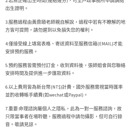
2.若無正確出生時間(幾點幾分)，可至戶政事務所申請調閱
出生證明。
3.服務過程由黃鼎頤老師親自解說，過程中若有不瞭解的地
方皆可提問，請勿遲到以免損失您的權利。
4.僅接受線上填寫表格、寄送資料至服務信箱(EMAIL)才能
安排預約服務。
5.預約服務皆需預付訂金，收到資料後，張師姐會與您聯絡
安排時間及提供進一步匯款資料。
6.以上費用皆為新台幣(NT$)計費，國外服務需視當時匯率
並酌收轉帳手續費(如wechat或Paypal)。
7.重要:命理諮詢屬個人之隱私，此為一對一服務諮詢，故
只限當事者在場聆聽，服務過程中請勿攝影，但可自行錄
音。敬請見諒。