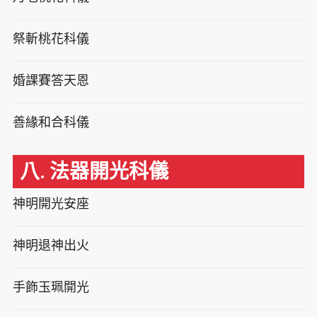
祭斬桃花科儀
婚課賽答天恩
善緣和合科儀
八. 法器開光科儀
神明開光安座
神明退神出火
手飾玉珮開光