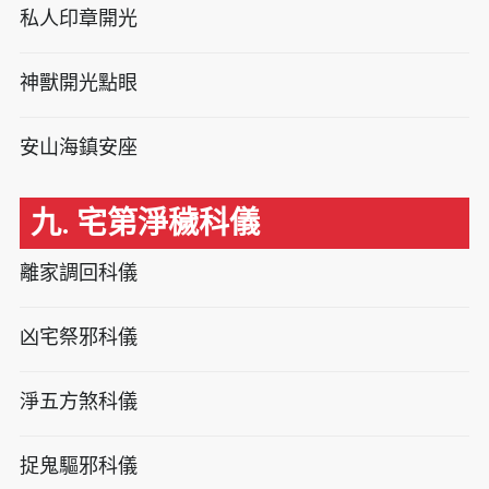
私人印章開光
神獸開光點眼
安山海鎮安座
九. 宅第淨穢科儀
離家調回科儀
凶宅祭邪科儀
淨五方煞科儀
捉鬼驅邪科儀