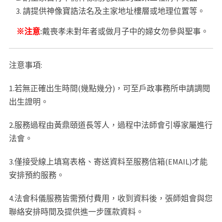
請提供神像寶誥法名及主家地址樓層或地理位置等。
※注意
:
戴喪孝未對年者或做月子中的婦女勿參與聖事。
注意事項:
1.若無正確出生時間(幾點幾分)，可至戶政事務所申請調閱
出生證明。
2.服務過程由黃鼎頤道長等人，過程中法師會引導家屬進行
法會。
3.僅接受線上填寫表格、寄送資料至服務信箱(EMAIL)才能
安排預約服務。
4.法會科儀服務皆需預付費用，收到資料後，張師姐會與您
聯絡安排時間及提供進一步匯款資料。