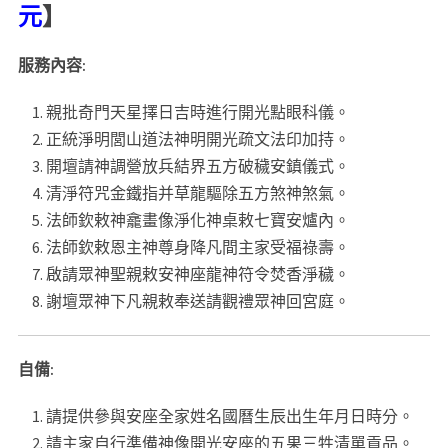
元
】
服務內容:
親批奇門天星擇日吉時進行開光點眼科儀。
正統淨明閭山道法神明開光疏文法印加持。
開壇請神調營放兵結界五方破穢安鎮儀式。
清淨符咒金鐵指并草龍驅除五方煞神煞氣。
法師欽敕神龕畫像淨化神桌敕七寶安爐內。
法師欽敕恩主神尊身降凡間主家受福祿壽。
啟請眾神聖親敕安神座龍神符令焚香淨穢。
謝壇眾神下凡親敕奉送請觀禮眾神回宮庭。
自備:
請提供參與安座全家姓名國曆生辰出生年月日時分。
請主家自行準備神像開光安座的五果三牲清單貢品。