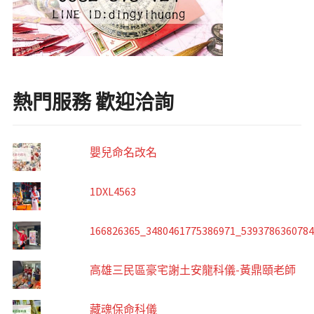
熱門服務 歡迎洽詢
嬰兒命名改名
1DXL4563
166826365_3480461775386971_539378636078
高雄三民區豪宅謝土安龍科儀-黃鼎頤老師
藏魂保命科儀