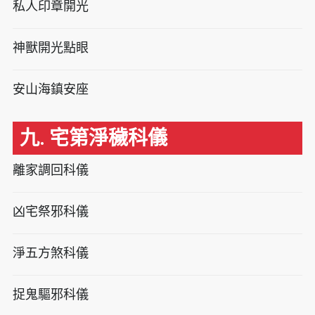
私人印章開光
神獸開光點眼
安山海鎮安座
九. 宅第淨穢科儀
離家調回科儀
凶宅祭邪科儀
淨五方煞科儀
捉鬼驅邪科儀