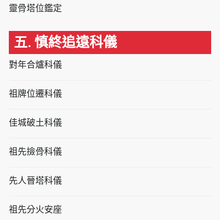
靈骨塔位鑑定
五. 慎終追遠科儀
對年合爐科儀
祖牌位遷科儀
佳城破土科儀
祖先撿骨科儀
先人晉塔科儀
祖先分火安座