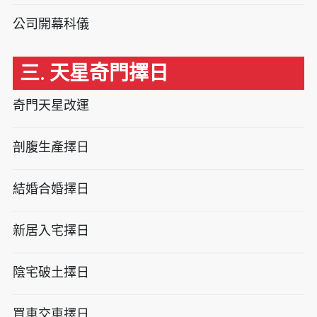
公司開幕科儀
三. 天星奇門擇日
奇門天星改運
剖腹生產擇日
結婚合婚擇日
新居入宅擇日
陰宅破土擇日
買車交車擇日