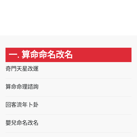
一. 算命命名改名
奇門天星改運
算命命理諮詢
回客流年卜卦
嬰兒命名改名