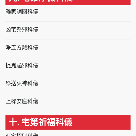
離家調回科儀
凶宅祭邪科儀
淨五方煞科儀
捉鬼驅邪科儀
祭送火神科儀
上樑安座科儀
十. 宅第祈福科儀