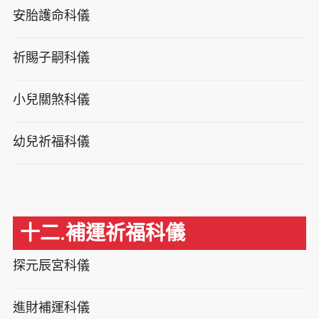
安胎護命科儀
祈賜子嗣科儀
小兒關煞科儀
幼兒祈福科儀
十二.補運祈福科儀
探元辰宮科儀
進財補運科儀