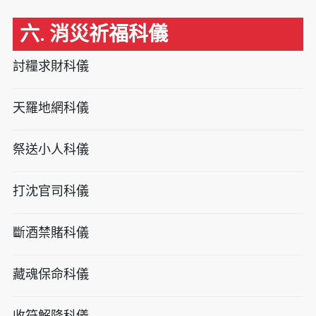
六. 消災祈福科儀
討糧求財科儀
天羅地網科儀
祭送小人科儀
打沈官司科儀
斷酒禁賭科儀
藏魂保命科儀
收符解降科儀