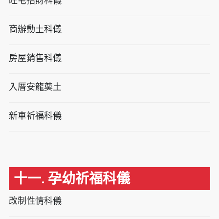
旺宅招財科儀
商辦動土科儀
房屋銷售科儀
入厝安龍奠土
新車祈福科儀
十一. 孕幼祈福科儀
改制性情科儀