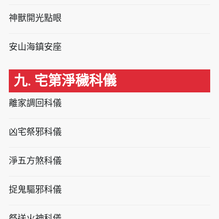
神獸開光點眼
安山海鎮安座
九. 宅第淨穢科儀
離家調回科儀
凶宅祭邪科儀
淨五方煞科儀
捉鬼驅邪科儀
祭送火神科儀