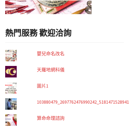
熱門服務 歡迎洽詢
嬰兒命名改名
天羅地網科儀
圖片1
103880479_2697762476990242_518147152894
算命命理諮詢