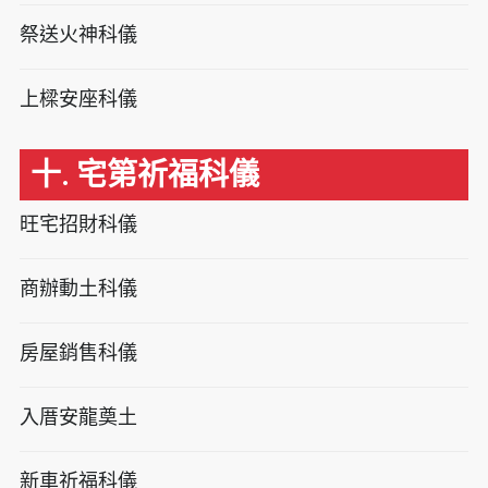
祭送火神科儀
上樑安座科儀
十. 宅第祈福科儀
旺宅招財科儀
商辦動土科儀
房屋銷售科儀
入厝安龍奠土
新車祈福科儀