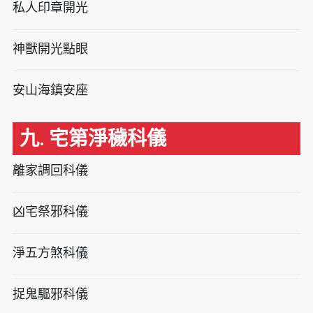
私人印章開光
神獸開光點眼
安山海鎮安座
九. 宅第淨穢科儀
離家調回科儀
凶宅祭邪科儀
淨五方煞科儀
捉鬼驅邪科儀