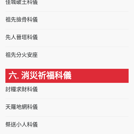
佳城破土科儀
祖先撿骨科儀
先人晉塔科儀
祖先分火安座
六. 消災祈福科儀
討糧求財科儀
天羅地網科儀
祭送小人科儀