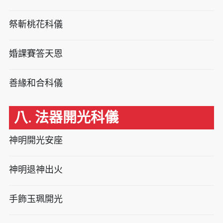
祭斬桃花科儀
婚課賽答天恩
善緣和合科儀
八. 法器開光科儀
神明開光安座
神明退神出火
手飾玉珮開光