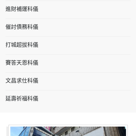
進財補運科儀
催討債務科儀
打城超拔科儀
賽答天恩科儀
文昌求仕科儀
延壽祈福科儀