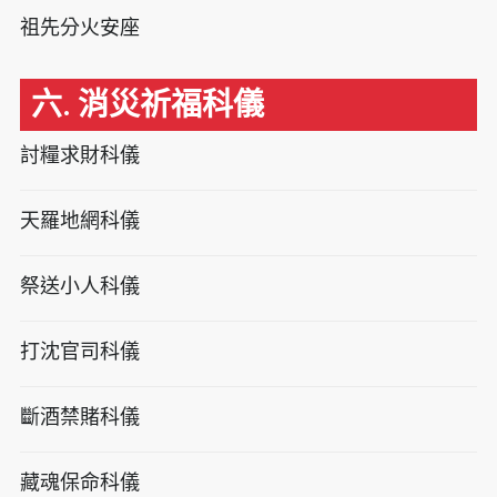
祖先分火安座
六. 消災祈福科儀
討糧求財科儀
天羅地網科儀
祭送小人科儀
打沈官司科儀
斷酒禁賭科儀
藏魂保命科儀