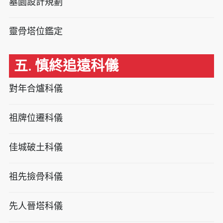
墓園設計規劃
靈骨塔位鑑定
五. 慎終追遠科儀
對年合爐科儀
祖牌位遷科儀
佳城破土科儀
祖先撿骨科儀
先人晉塔科儀