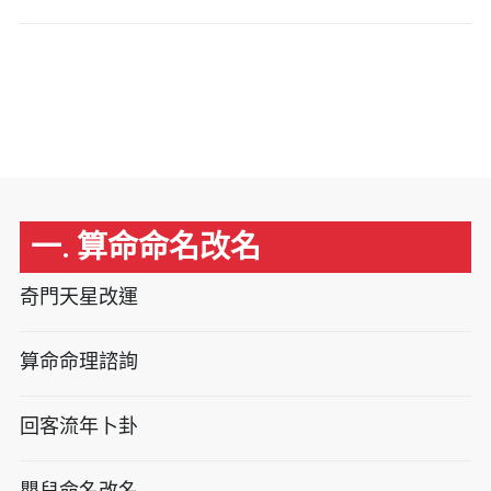
一. 算命命名改名
奇門天星改運
算命命理諮詢
回客流年卜卦
嬰兒命名改名