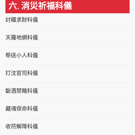
六. 消災祈福科儀
討糧求財科儀
天羅地網科儀
祭送小人科儀
打沈官司科儀
斷酒禁賭科儀
藏魂保命科儀
收符解降科儀