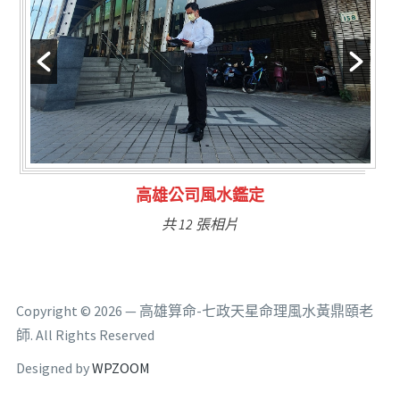
風水鑑定
林氏福主量子生
張相片
共 6 張相片
Copyright © 2026 — 高雄算命-七政天星命理風水黃鼎頤老
師. All Rights Reserved
Designed by
WPZOOM