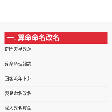
一. 算命命名改名
奇門天星改運
算命命理諮詢
回客流年卜卦
嬰兒命名改名
成人改名算命