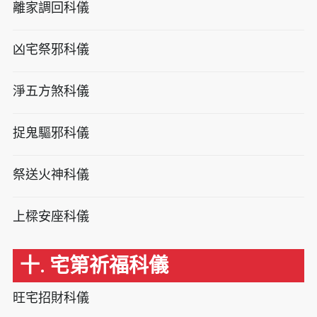
離家調回科儀
凶宅祭邪科儀
淨五方煞科儀
捉鬼驅邪科儀
祭送火神科儀
上樑安座科儀
十. 宅第祈福科儀
旺宅招財科儀