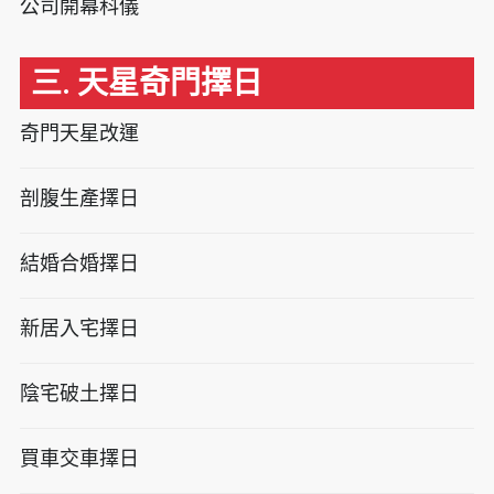
公司開幕科儀
三. 天星奇門擇日
奇門天星改運
剖腹生產擇日
結婚合婚擇日
新居入宅擇日
陰宅破土擇日
買車交車擇日