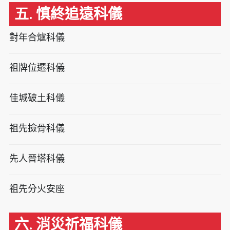
五. 慎終追遠科儀
對年合爐科儀
祖牌位遷科儀
佳城破土科儀
祖先撿骨科儀
先人晉塔科儀
祖先分火安座
六. 消災祈福科儀