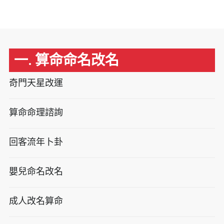
一. 算命命名改名
奇門天星改運
算命命理諮詢
回客流年卜卦
嬰兒命名改名
成人改名算命