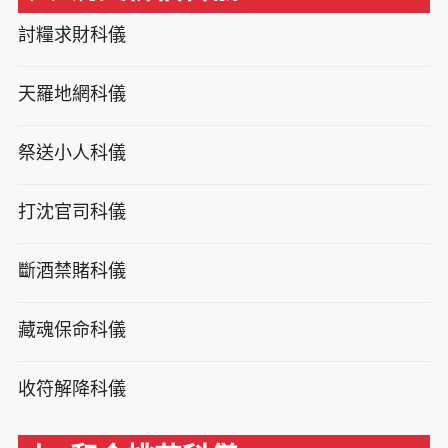
討糧求財科儀
天羅地網科儀
祭送小人科儀
打沈官司科儀
斷酒禁賭科儀
藏魂保命科儀
收符解降科儀