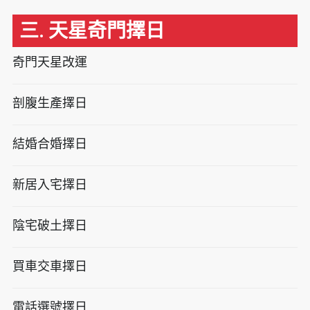
三. 天星奇門擇日
奇門天星改運
剖腹生產擇日
結婚合婚擇日
新居入宅擇日
陰宅破土擇日
買車交車擇日
電話選號擇日