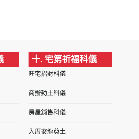
儀
十. 宅第祈福科儀
旺宅招財科儀
商辦動土科儀
房屋銷售科儀
入厝安龍奠土