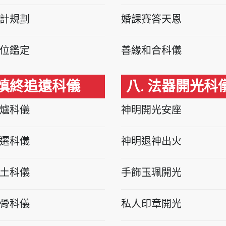
計規劃
婚課賽答天恩
位鑑定
善緣和合科儀
 慎終追遠科儀
八. 法器開光科
爐科儀
神明開光安座
遷科儀
神明退神出火
土科儀
手飾玉珮開光
骨科儀
私人印章開光