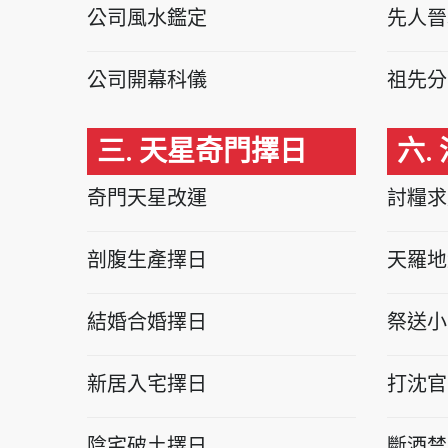
公司風水鑑定
先人晉
公司開幕科儀
祖先分
三. 天星奇門擇日
六.
奇門天星改運
討糧求
剖腹生產擇日
天羅地
結婚合婚擇日
祭送小
新居入宅擇日
打沈官
陰宅破土擇日
斷酒禁