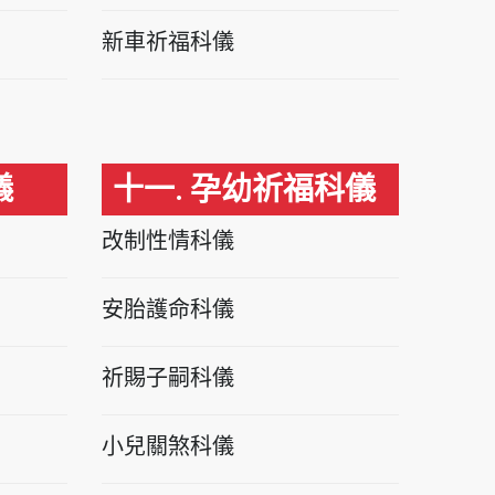
新車祈福科儀
儀
十一. 孕幼祈福科儀
改制性情科儀
安胎護命科儀
祈賜子嗣科儀
小兒關煞科儀