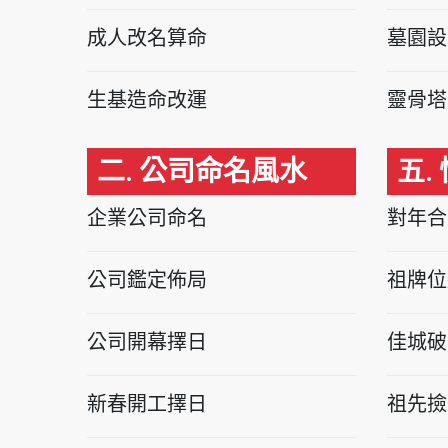
成人改名算命
墓園設
生基造命改運
靈骨塔
二. 公司命名風水
五.
企業公司命名
對年合
公司鑑定佈局
祖牌位
公司開幕擇日
佳城破
新春開工擇日
祖先撿