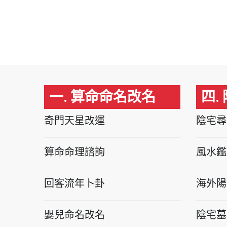
一. 算命命名改名
四.
奇門天星改運
陰宅尋
算命命理諮詢
風水鑑
回客流年卜卦
海外陽
嬰兒命名改名
陰宅墓