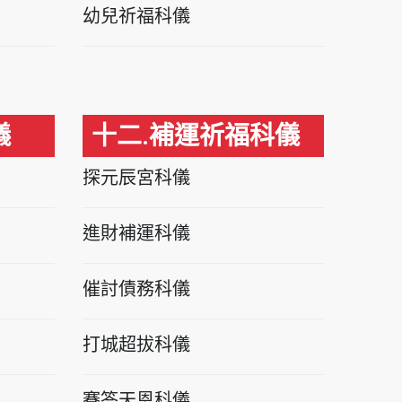
幼兒祈福科儀
儀
十二.補運祈福科儀
探元辰宮科儀
進財補運科儀
催討債務科儀
打城超拔科儀
賽答天恩科儀