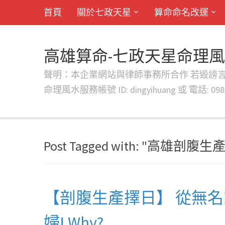
首頁
關於七政天星
算命命名改運
高雄算命-七政天星命理
聲明：本企業網站與律師事務所合作 若毀謗言行或字句將提出法
命理風水服務帳號 ID: dingyihuang 或 電話: 0982
Post Tagged with: "高雄剖腹
【剖腹生產擇日】 從無
婦! Why?