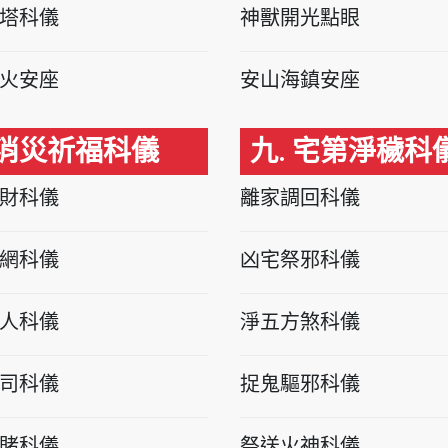
塔科儀
神獸開光點眼
火安座
安山海鎮安座
 消災祈福科儀
九. 宅第淨穢科
財科儀
離家調回科儀
網科儀
凶宅祭邪科儀
人科儀
淨五方煞科儀
司科儀
捉鬼驅邪科儀
賭科儀
祭送火神科儀