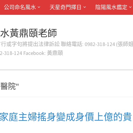
公司命名風水
天星奇門擇日
陰陽風水鑑定
風水黃鼎頤老師
律訴訟 聯絡電話: 0982-318-124 (張師姐) EMAIL: d
-318-124 Facebook: 黃鼎頤
生產醫院"
名家庭主婦搖身變成身價上億的貴