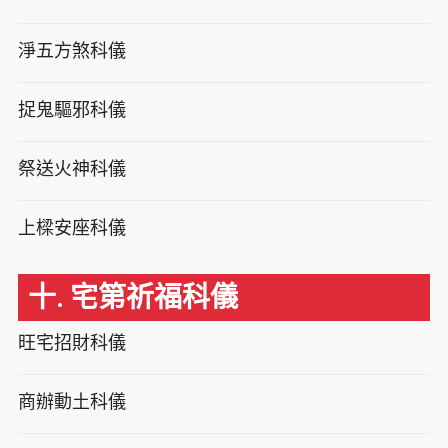
淨五方煞科儀
捉鬼驅邪科儀
祭送火神科儀
上樑安座科儀
十. 宅第祈福科儀
旺宅招財科儀
商辦動土科儀