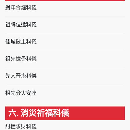
對年合爐科儀
祖牌位遷科儀
佳城破土科儀
祖先撿骨科儀
先人晉塔科儀
祖先分火安座
六. 消災祈福科儀
討糧求財科儀