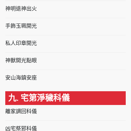
神明退神出火
手飾玉珮開光
私人印章開光
神獸開光點眼
安山海鎮安座
九. 宅第淨穢科儀
離家調回科儀
凶宅祭邪科儀