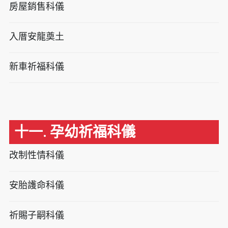
房屋銷售科儀
入厝安龍奠土
新車祈福科儀
十一. 孕幼祈福科儀
改制性情科儀
安胎護命科儀
祈賜子嗣科儀