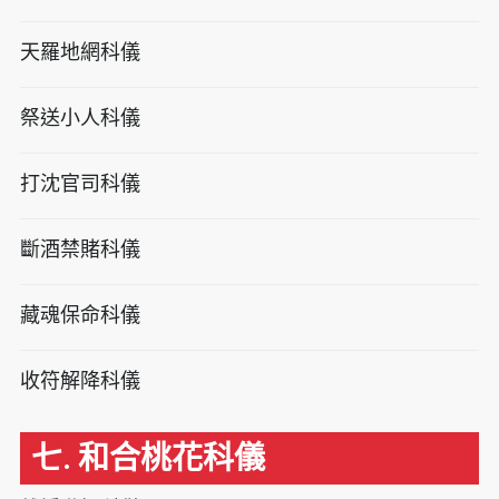
天羅地網科儀
祭送小人科儀
打沈官司科儀
斷酒禁賭科儀
藏魂保命科儀
收符解降科儀
七. 和合桃花科儀