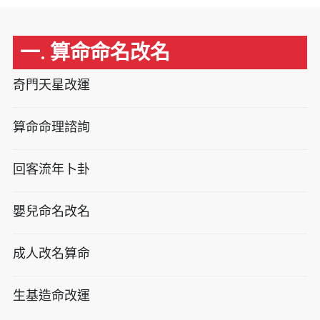
一. 算命命名改名
奇門天星改運
算命命理諮詢
回客流年卜卦
嬰兒命名改名
成人改名算命
生基造命改運