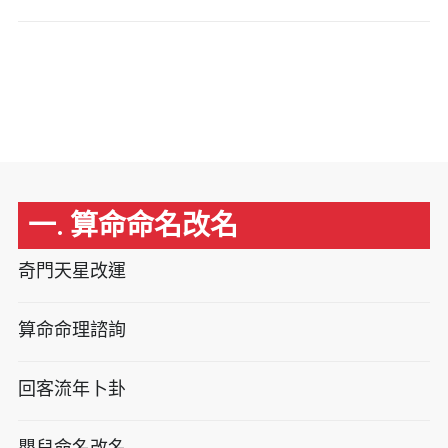
一. 算命命名改名
奇門天星改運
算命命理諮詢
回客流年卜卦
嬰兒命名改名