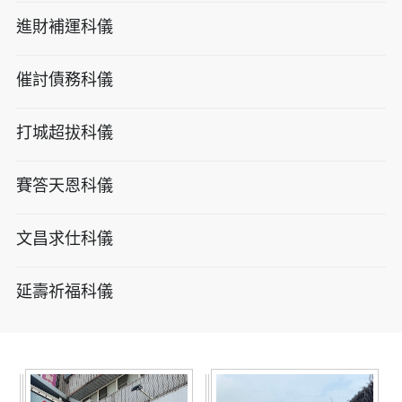
進財補運科儀
催討債務科儀
打城超拔科儀
賽答天恩科儀
文昌求仕科儀
延壽祈福科儀