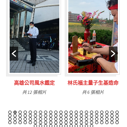
林氏福主量子生基造命
台南永康風水鑑定
共 6 張相片
共 9 張相片