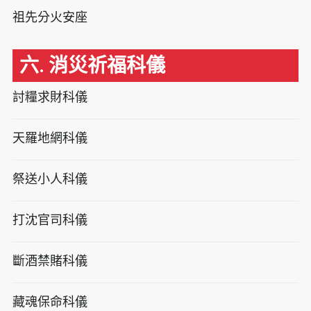
祖先分火安座
六. 消災祈福科儀
討糧求財科儀
天羅地網科儀
祭送小人科儀
打沈官司科儀
斷酒禁賭科儀
藏魂保命科儀