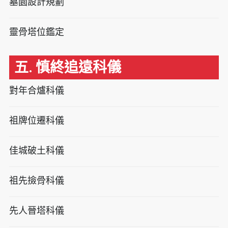
墓園設計規劃
靈骨塔位鑑定
五. 慎終追遠科儀
對年合爐科儀
祖牌位遷科儀
佳城破土科儀
祖先撿骨科儀
先人晉塔科儀