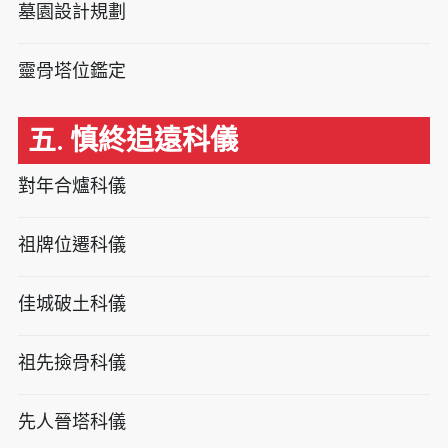
墓園設計規劃
靈骨塔位鑑定
五. 慎終追遠科儀
對年合爐科儀
祖牌位遷科儀
佳城破土科儀
祖先撿骨科儀
先人晉塔科儀