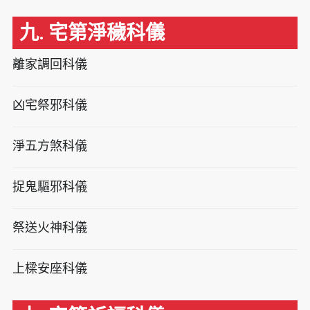
九. 宅第淨穢科儀
離家調回科儀
凶宅祭邪科儀
淨五方煞科儀
捉鬼驅邪科儀
祭送火神科儀
上樑安座科儀