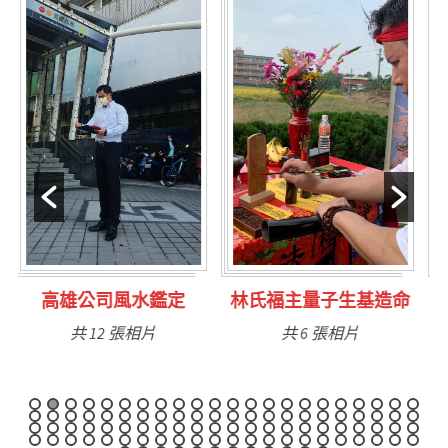
林氏福主量子生基造命
台南永康風水鑑定
共 6 張相片
共 9 張相片