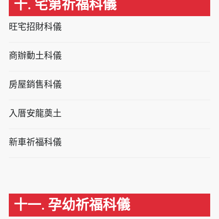
十. 宅第祈福科儀
旺宅招財科儀
商辦動土科儀
房屋銷售科儀
入厝安龍奠土
新車祈福科儀
十一. 孕幼祈福科儀