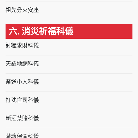
祖先分火安座
六. 消災祈福科儀
討糧求財科儀
天羅地網科儀
祭送小人科儀
打沈官司科儀
斷酒禁賭科儀
藏魂保命科儀