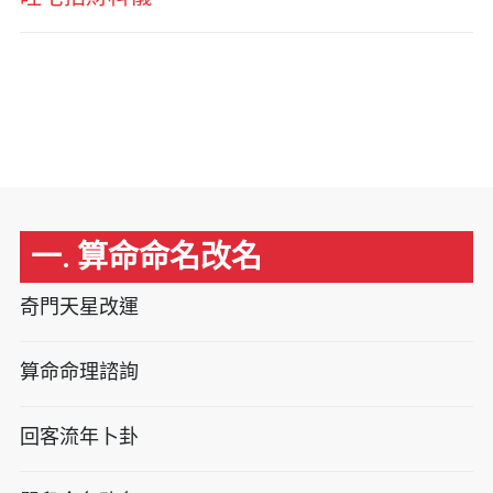
一. 算命命名改名
奇門天星改運
算命命理諮詢
回客流年卜卦