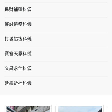
進財補運科儀
催討債務科儀
打城超拔科儀
賽答天恩科儀
文昌求仕科儀
延壽祈福科儀