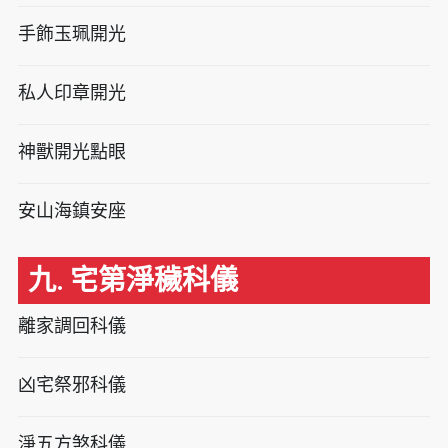
手飾玉珮開光
私人印章開光
神獸開光點眼
安山海鎮安座
九. 宅第淨穢科儀
離家調回科儀
凶宅祭邪科儀
淨五方煞科儀