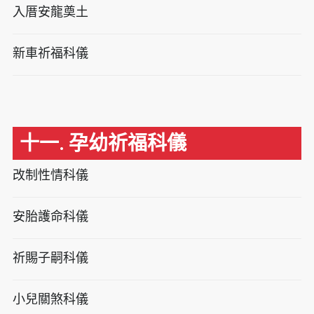
入厝安龍奠土
新車祈福科儀
十一. 孕幼祈福科儀
改制性情科儀
安胎護命科儀
祈賜子嗣科儀
小兒關煞科儀