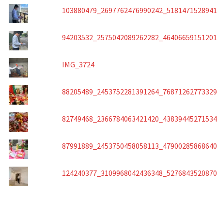
103880479_2697762476990242_518147152894
94203532_2575042089262282_4640665915120
IMG_3724
88205489_2453752281391264_7687126277332
82749468_2366784063421420_4383944527153
87991889_2453750458058113_4790028586864
124240377_3109968042436348_527684352087