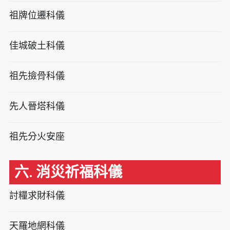
祖牌位遷科儀
佳城破土科儀
祖先撿骨科儀
先人晉塔科儀
祖先分火安座
六. 消災祈福科儀
討糧求財科儀
天羅地網科儀