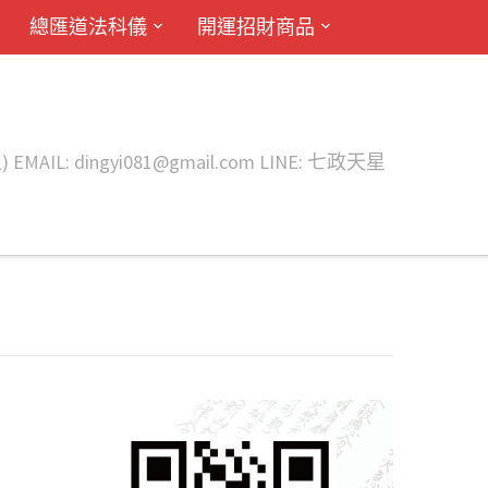
總匯道法科儀
開運招財商品
ingyi081@gmail.com LINE: 七政天星