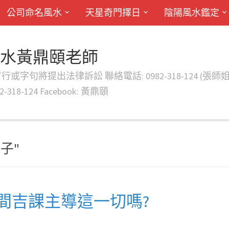
公司命名風水
天星奇門擇日
陰陽風水鑑定
風水黃鼎頤老師
律訴訟 聯絡電話: 0982-318-124 (張師姐) EMAIL: d
-318-124 Facebook: 黃鼎頤
日子"
間吉課主導這一切嗎?