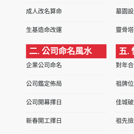
成人改名算命
墓園設
生基造命改運
靈骨塔
二. 公司命名風水
五.
企業公司命名
對年合
公司鑑定佈局
祖牌位
公司開幕擇日
佳城破
新春開工擇日
祖先撿