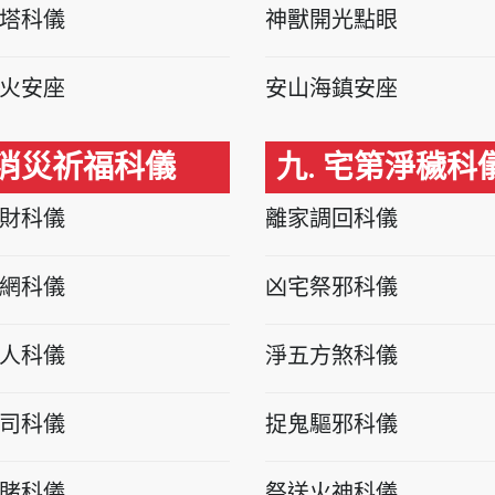
塔科儀
神獸開光點眼
火安座
安山海鎮安座
 消災祈福科儀
九. 宅第淨穢科
財科儀
離家調回科儀
網科儀
凶宅祭邪科儀
人科儀
淨五方煞科儀
司科儀
捉鬼驅邪科儀
賭科儀
祭送火神科儀