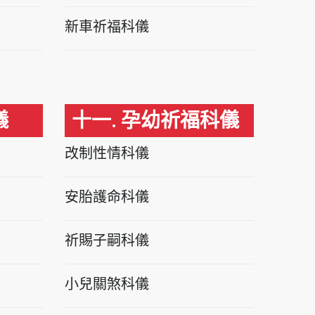
新車祈福科儀
儀
十一. 孕幼祈福科儀
改制性情科儀
安胎護命科儀
祈賜子嗣科儀
小兒關煞科儀