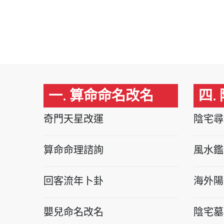
一. 算命命名改名
四.
奇門天星改運
陰宅尋
算命命理諮詢
風水鑑
回客流年卜卦
海外陽
嬰兒命名改名
陰宅墓