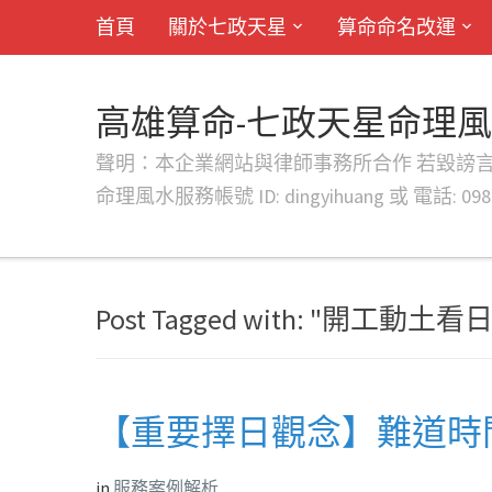
首頁
關於七政天星
算命命名改運
高雄算命-七政天星命理
聲明：本企業網站與律師事務所合作 若毀謗言行或字句將提出法
命理風水服務帳號 ID: dingyihuang 或 電話: 0982
Post Tagged with: "開工動土看
【重要擇日觀念】難道時
in
服務案例解析