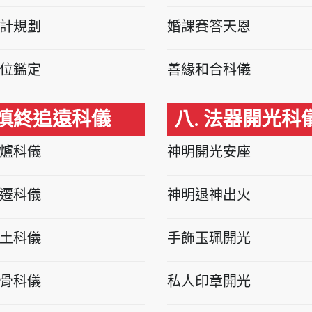
計規劃
婚課賽答天恩
位鑑定
善緣和合科儀
 慎終追遠科儀
八. 法器開光科
爐科儀
神明開光安座
遷科儀
神明退神出火
土科儀
手飾玉珮開光
骨科儀
私人印章開光