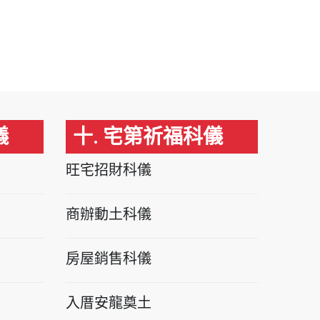
儀
十. 宅第祈福科儀
旺宅招財科儀
商辦動土科儀
房屋銷售科儀
入厝安龍奠土