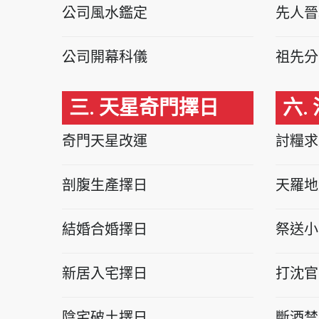
公司風水鑑定
先人晉
公司開幕科儀
祖先分
三. 天星奇門擇日
六.
奇門天星改運
討糧求
剖腹生產擇日
天羅地
結婚合婚擇日
祭送小
新居入宅擇日
打沈官
陰宅破土擇日
斷酒禁