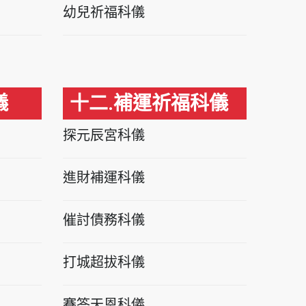
幼兒祈福科儀
儀
十二.補運祈福科儀
探元辰宮科儀
進財補運科儀
催討債務科儀
打城超拔科儀
賽答天恩科儀