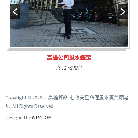
鑑定
林氏福主量子生基造
共 6 張相片
Copyright © 2026 — 高雄算命-七政天星命理風水黃鼎頤老
師. All Rights Reserved
Designed by
WPZOOM