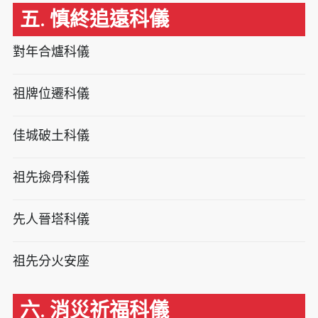
五. 慎終追遠科儀
對年合爐科儀
祖牌位遷科儀
佳城破土科儀
祖先撿骨科儀
先人晉塔科儀
祖先分火安座
六. 消災祈福科儀