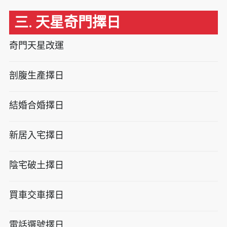
三. 天星奇門擇日
奇門天星改運
剖腹生產擇日
結婚合婚擇日
新居入宅擇日
陰宅破土擇日
買車交車擇日
電話選號擇日