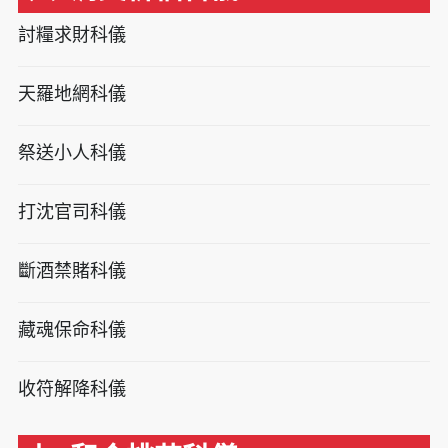
討糧求財科儀
天羅地網科儀
祭送小人科儀
打沈官司科儀
斷酒禁賭科儀
藏魂保命科儀
收符解降科儀