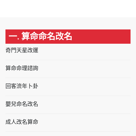
一. 算命命名改名
奇門天星改運
算命命理諮詢
回客流年卜卦
嬰兒命名改名
成人改名算命