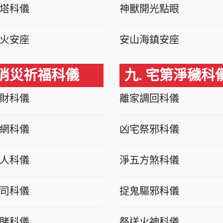
塔科儀
神獸開光點眼
火安座
安山海鎮安座
 消災祈福科儀
九. 宅第淨穢科
財科儀
離家調回科儀
網科儀
凶宅祭邪科儀
人科儀
淨五方煞科儀
司科儀
捉鬼驅邪科儀
賭科儀
祭送火神科儀