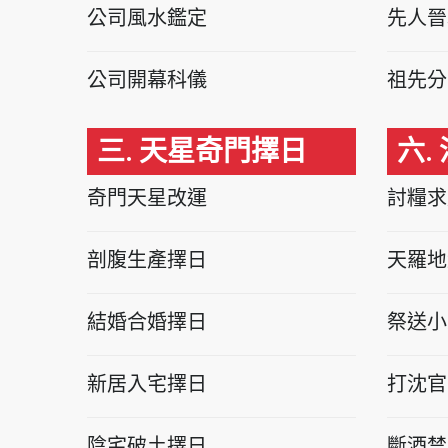
公司風水鑑定
先人晉
公司開幕科儀
祖先分
三. 天星奇門擇日
六.
奇門天星改運
討糧求
剖腹生產擇日
天羅地
結婚合婚擇日
祭送小
新居入宅擇日
打沈官
陰宅破土擇日
斷酒禁