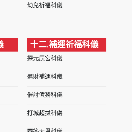
幼兒祈福科儀
儀
十二.補運祈福科儀
探元辰宮科儀
進財補運科儀
催討債務科儀
打城超拔科儀
賽答天恩科儀