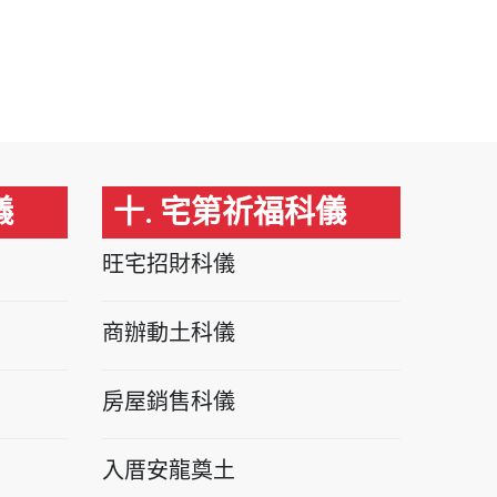
儀
十. 宅第祈福科儀
旺宅招財科儀
商辦動土科儀
房屋銷售科儀
入厝安龍奠土