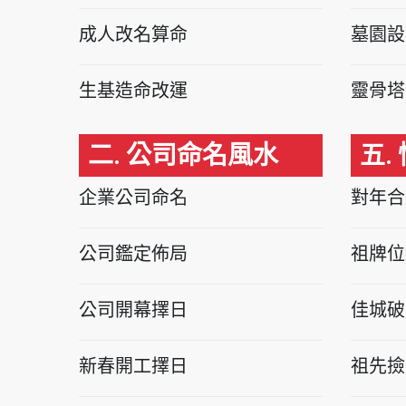
成人改名算命
墓園設
生基造命改運
靈骨塔
二. 公司命名風水
五.
企業公司命名
對年合
公司鑑定佈局
祖牌位
公司開幕擇日
佳城破
新春開工擇日
祖先撿