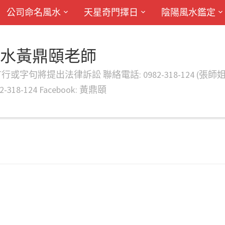
公司命名風水
天星奇門擇日
陰陽風水鑑定
風水黃鼎頤老師
律訴訟 聯絡電話: 0982-318-124 (張師姐) EMAIL: d
-318-124 Facebook: 黃鼎頤