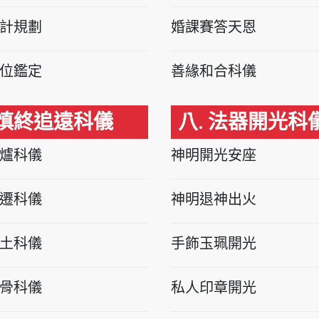
計規劃
婚課賽答天恩
位鑑定
善緣和合科儀
 慎終追遠科儀
八. 法器開光科
爐科儀
神明開光安座
遷科儀
神明退神出火
土科儀
手飾玉珮開光
骨科儀
私人印章開光