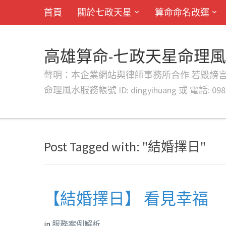
首頁
關於七政天星
算命命名改運
高雄算命-七政天星命理
聲明：本企業網站與律師事務所合作 若毀謗言行或字句將提出法
命理風水服務帳號 ID: dingyihuang 或 電話: 0982
Post Tagged with: "結婚擇日"
【結婚擇日】 看見幸福
in
服務案例解析