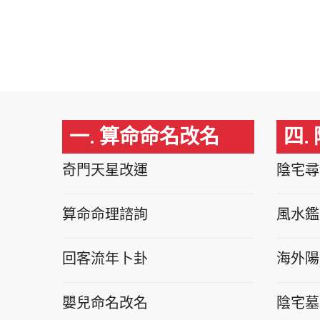
一. 算命命名改名
四.
奇門天星改運
陰宅尋
算命命理諮詢
風水鑑
回客流年卜卦
海外陽
嬰兒命名改名
陰宅墓