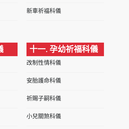
新車祈福科儀
儀
十一. 孕幼祈福科儀
改制性情科儀
安胎護命科儀
祈賜子嗣科儀
小兒關煞科儀