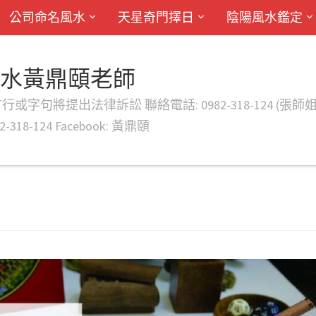
公司命名風水
天星奇門擇日
陰陽風水鑑定
風水黃鼎頤老師
律訴訟 聯絡電話: 0982-318-124 (張師姐) EMAIL: d
-318-124 Facebook: 黃鼎頤