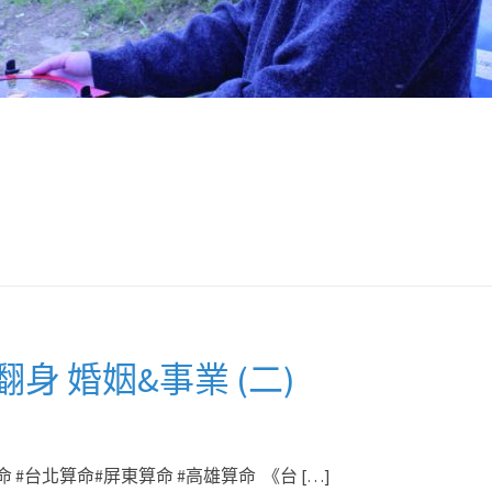
 婚姻&事業 (二)
命 #台北算命#屏東算命 #高雄算命 《台 […]