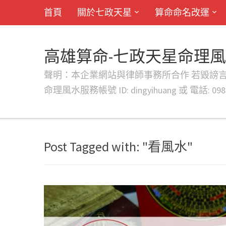
首頁
關於七政天星
算命命名改運
高雄算命-七政天星命理
聲明：本企業網站與律師事務所合作 若毀謗言行或字句將提出法
命理風水服務帳號 ID: dingyihuang 或 電話: 0982
Post Tagged with: "看風水"