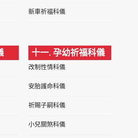
新車祈福科儀
儀
十一. 孕幼祈福科儀
改制性情科儀
安胎護命科儀
祈賜子嗣科儀
小兒關煞科儀