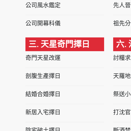
公司風水鑑定
先人晉
公司開幕科儀
祖先分
三. 天星奇門擇日
六.
奇門天星改運
討糧求
剖腹生產擇日
天羅地
結婚合婚擇日
祭送小
新居入宅擇日
打沈官
陰宅破土擇日
斷酒禁