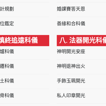
計規劃
婚課賽答天恩
位鑑定
善緣和合科儀
 慎終追遠科儀
八. 法器開光科
爐科儀
神明開光安座
遷科儀
神明退神出火
土科儀
手飾玉珮開光
骨科儀
私人印章開光