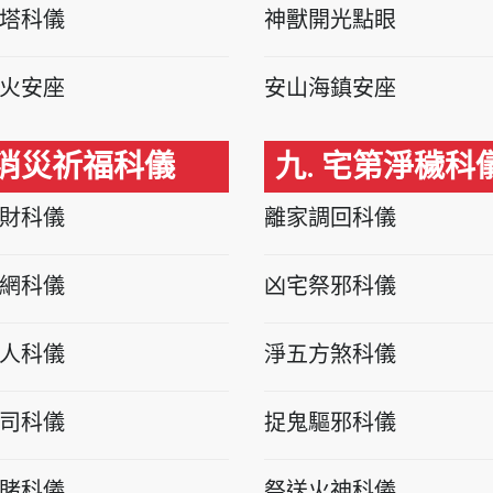
塔科儀
神獸開光點眼
火安座
安山海鎮安座
 消災祈福科儀
九. 宅第淨穢科
財科儀
離家調回科儀
網科儀
凶宅祭邪科儀
人科儀
淨五方煞科儀
司科儀
捉鬼驅邪科儀
賭科儀
祭送火神科儀