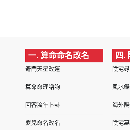
一. 算命命名改名
四.
奇門天星改運
陰宅尋
算命命理諮詢
風水鑑
回客流年卜卦
海外陽
嬰兒命名改名
陰宅墓