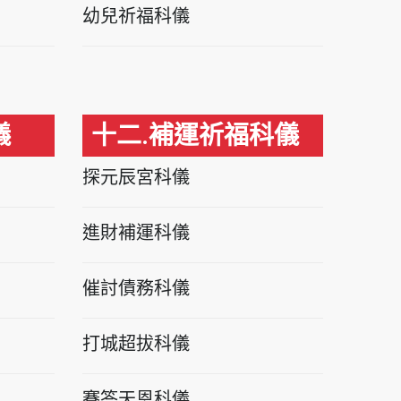
幼兒祈福科儀
儀
十二.補運祈福科儀
探元辰宮科儀
進財補運科儀
催討債務科儀
打城超拔科儀
賽答天恩科儀