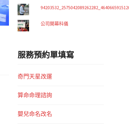
94203532_2575042089262282_464066591512
公司開幕科儀
服務預約單填寫
奇門天星改運
算命命理諮詢
嬰兒命名改名