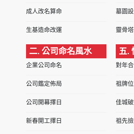
成人改名算命
墓園設
生基造命改運
靈骨塔
二. 公司命名風水
五.
企業公司命名
對年合
公司鑑定佈局
祖牌位
公司開幕擇日
佳城破
新春開工擇日
祖先撿