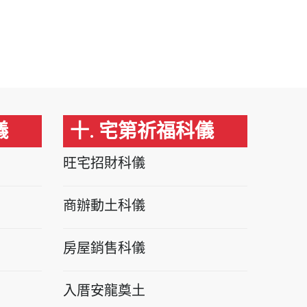
儀
十. 宅第祈福科儀
旺宅招財科儀
商辦動土科儀
房屋銷售科儀
入厝安龍奠土