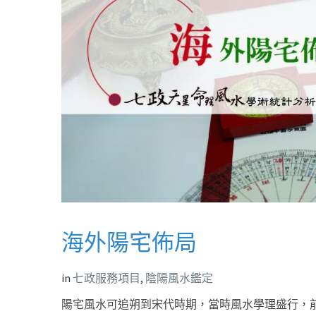
海外陽宅佈局
in
七政服務項目
,
陰陽風水鑑定
陽宅風水可追朔到宋代時期，當時風水學理盛行，前