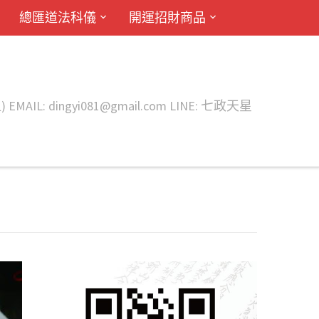
總匯道法科儀
開運招財商品
ingyi081@gmail.com LINE: 七政天星