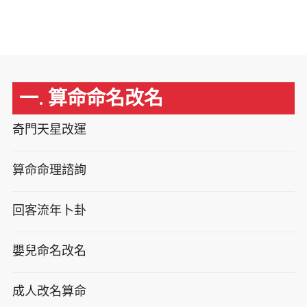
一. 算命命名改名
奇門天星改運
算命命理諮詢
回客流年卜卦
嬰兒命名改名
成人改名算命