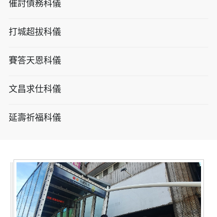
催討債務科儀
打城超拔科儀
賽答天恩科儀
文昌求仕科儀
延壽祈福科儀