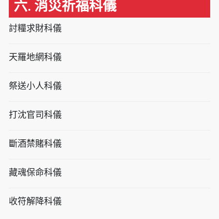
六. 消災祈福科儀
討糧求財科儀
天羅地網科儀
祭送小人科儀
打沈官司科儀
斷酒禁賭科儀
藏魂保命科儀
收符解降科儀