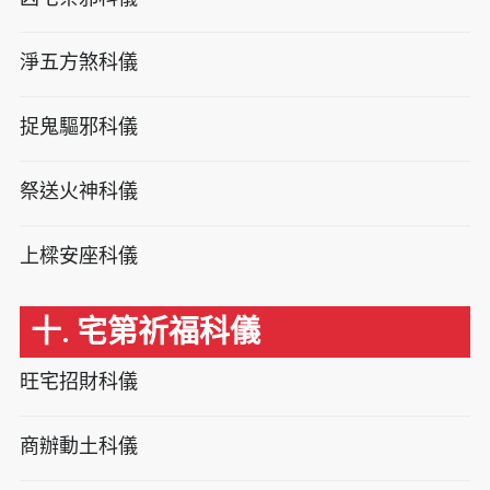
淨五方煞科儀
捉鬼驅邪科儀
祭送火神科儀
上樑安座科儀
十. 宅第祈福科儀
旺宅招財科儀
商辦動土科儀