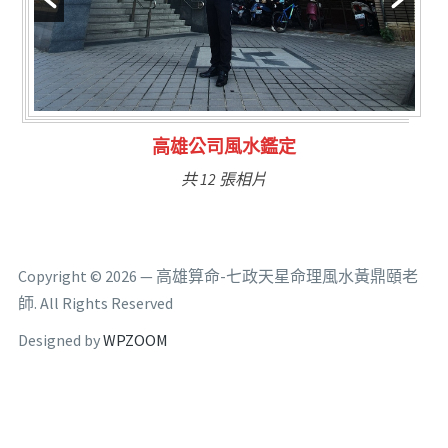
鑑定
林氏福主量子生基造
共 6 張相片
Copyright © 2026 — 高雄算命-七政天星命理風水黃鼎頤老
師. All Rights Reserved
Designed by
WPZOOM