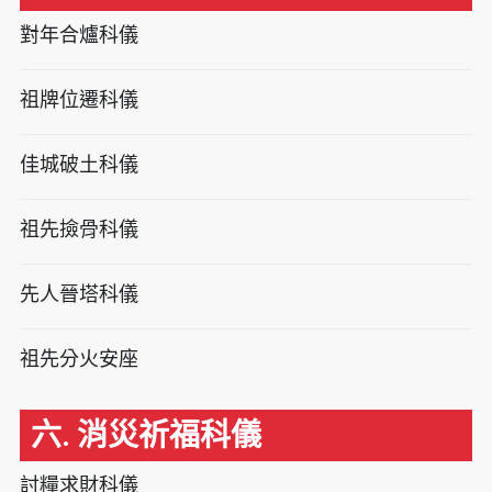
對年合爐科儀
祖牌位遷科儀
佳城破土科儀
祖先撿骨科儀
先人晉塔科儀
祖先分火安座
六. 消災祈福科儀
討糧求財科儀