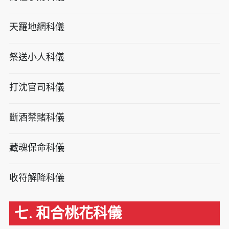
天羅地網科儀
祭送小人科儀
打沈官司科儀
斷酒禁賭科儀
藏魂保命科儀
收符解降科儀
七. 和合桃花科儀