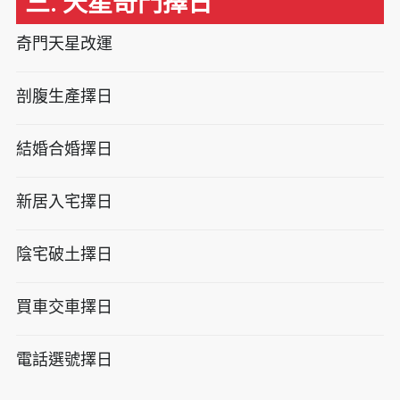
三. 天星奇門擇日
奇門天星改運
剖腹生產擇日
結婚合婚擇日
新居入宅擇日
陰宅破土擇日
買車交車擇日
電話選號擇日