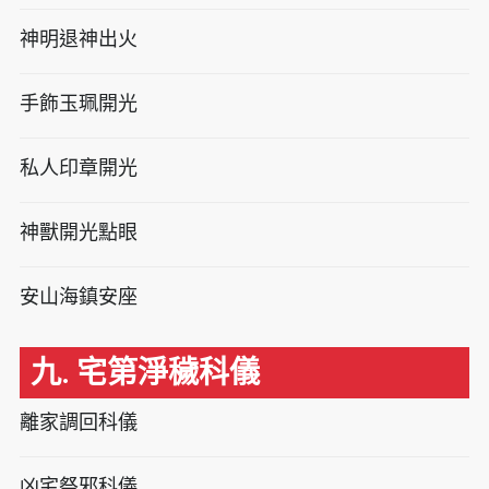
神明退神出火
手飾玉珮開光
私人印章開光
神獸開光點眼
安山海鎮安座
九. 宅第淨穢科儀
離家調回科儀
凶宅祭邪科儀