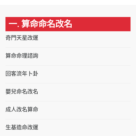
一. 算命命名改名
奇門天星改運
算命命理諮詢
回客流年卜卦
嬰兒命名改名
成人改名算命
生基造命改運