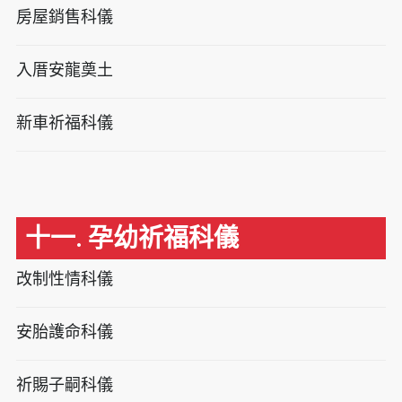
房屋銷售科儀
入厝安龍奠土
新車祈福科儀
十一. 孕幼祈福科儀
改制性情科儀
安胎護命科儀
祈賜子嗣科儀