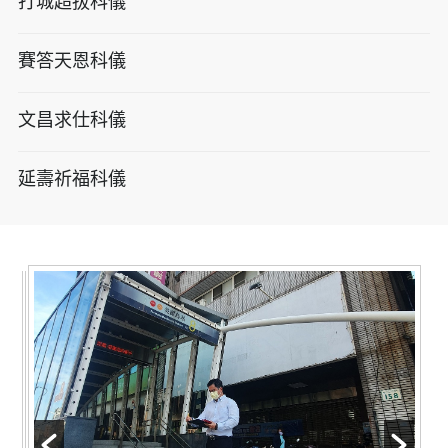
打城超拔科儀
賽答天恩科儀
文昌求仕科儀
延壽祈福科儀