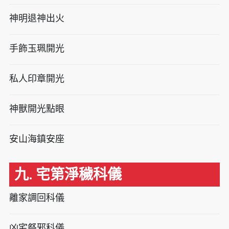
神明退神出火
手飾玉珮開光
私人印章開光
神獸開光點眼
安山海鎮安座
九. 宅第淨穢科儀
離家調回科儀
凶宅祭邪科儀