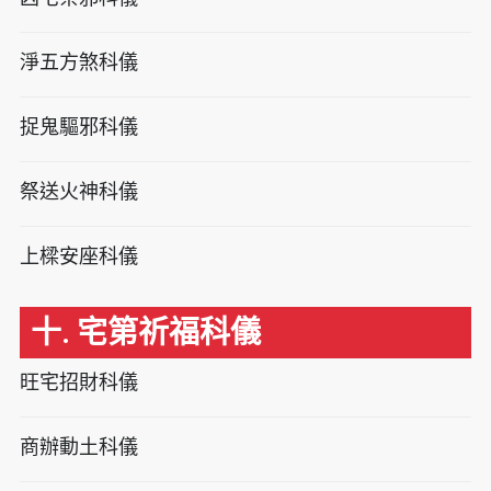
淨五方煞科儀
捉鬼驅邪科儀
祭送火神科儀
上樑安座科儀
十. 宅第祈福科儀
旺宅招財科儀
商辦動土科儀