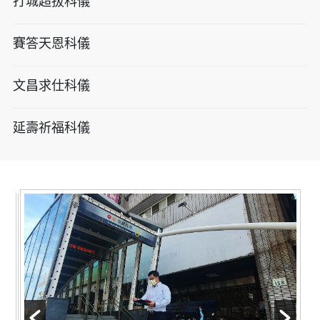
打城超拔科儀
賽答天恩科儀
文昌求仕科儀
延壽祈福科儀