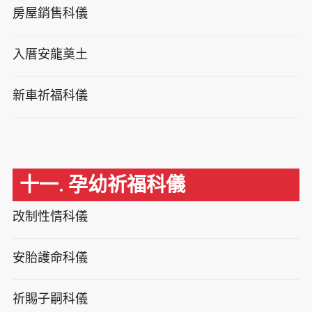
房屋銷售科儀
入厝安龍奠土
新車祈福科儀
十一. 孕幼祈福科儀
改制性情科儀
安胎護命科儀
祈賜子嗣科儀