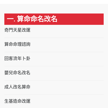
一. 算命命名改名
奇門天星改運
算命命理諮詢
回客流年卜卦
嬰兒命名改名
成人改名算命
生基造命改運