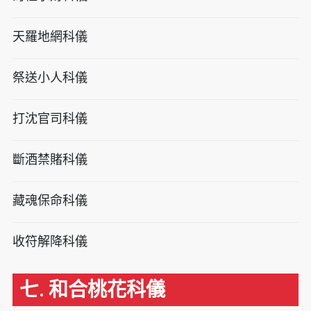
天羅地網科儀
祭送小人科儀
打沈官司科儀
斷酒禁賭科儀
藏魂保命科儀
收符解降科儀
七. 和合桃花科儀