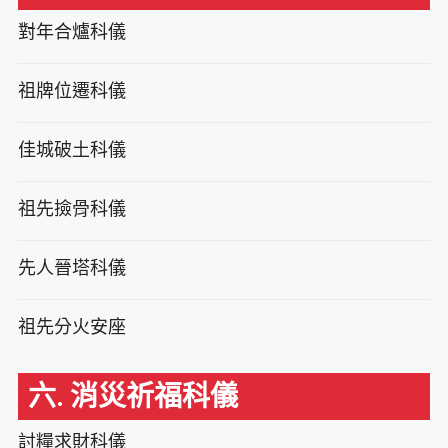
對年合爐科儀
祖牌位遷科儀
佳城破土科儀
祖先撿骨科儀
先人晉塔科儀
祖先分火安座
六. 消災祈福科儀
討糧求財科儀