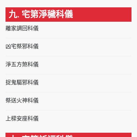
九. 宅第淨穢科儀
離家調回科儀
凶宅祭邪科儀
淨五方煞科儀
捉鬼驅邪科儀
祭送火神科儀
上樑安座科儀