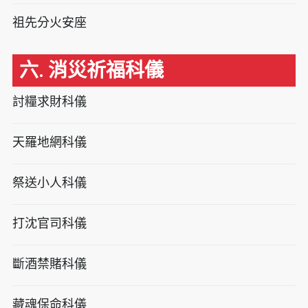
祖先分火安座
六. 消災祈福科儀
討糧求財科儀
天羅地網科儀
祭送小人科儀
打沈官司科儀
斷酒禁賭科儀
藏魂保命科儀