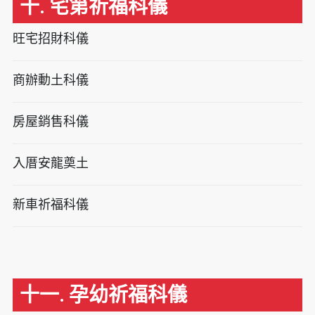
十. 宅第祈福科儀
旺宅招財科儀
商辦動土科儀
房屋銷售科儀
入厝安龍奠土
新車祈福科儀
十一. 孕幼祈福科儀