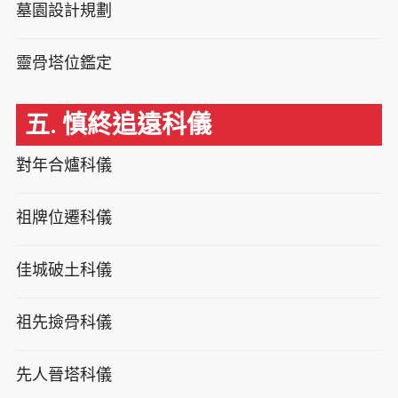
墓園設計規劃
靈骨塔位鑑定
五. 慎終追遠科儀
對年合爐科儀
祖牌位遷科儀
佳城破土科儀
祖先撿骨科儀
先人晉塔科儀