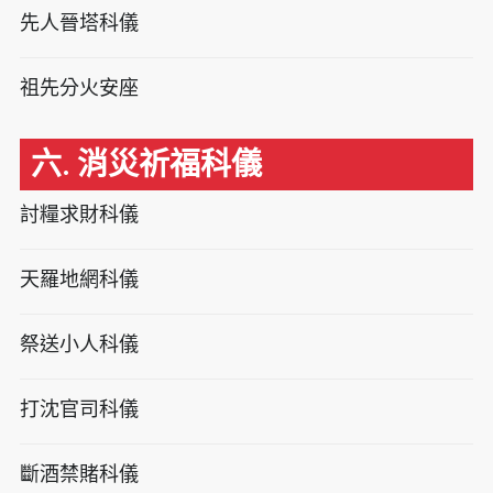
先人晉塔科儀
祖先分火安座
六. 消災祈福科儀
討糧求財科儀
天羅地網科儀
祭送小人科儀
打沈官司科儀
斷酒禁賭科儀