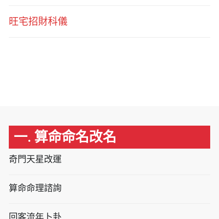
旺宅招財科儀
一. 算命命名改名
奇門天星改運
算命命理諮詢
回客流年卜卦