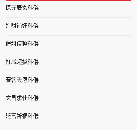
探元辰宮科儀
進財補運科儀
催討債務科儀
打城超拔科儀
賽答天恩科儀
文昌求仕科儀
延壽祈福科儀