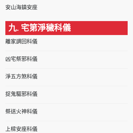
安山海鎮安座
九. 宅第淨穢科儀
離家調回科儀
凶宅祭邪科儀
淨五方煞科儀
捉鬼驅邪科儀
祭送火神科儀
上樑安座科儀