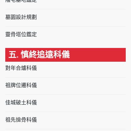
墓園設計規劃
靈骨塔位鑑定
五. 慎終追遠科儀
對年合爐科儀
祖牌位遷科儀
佳城破土科儀
祖先撿骨科儀