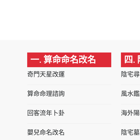
一. 算命命名改名
四.
奇門天星改運
陰宅尋
算命命理諮詢
風水鑑
回客流年卜卦
海外陽
嬰兒命名改名
陰宅墓