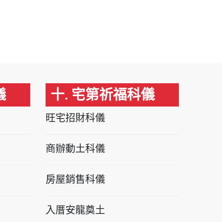
儀
十. 宅第祈福科儀
旺宅招財科儀
商辦動土科儀
房屋銷售科儀
入厝安龍奠土