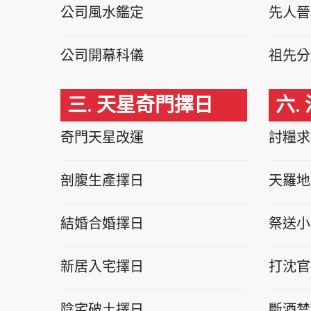
公司風水鑑定
先人晉
公司開幕科儀
祖先分
三. 天星奇門擇日
六.
奇門天星改運
討糧求
剖腹生產擇日
天羅地
結婚合婚擇日
祭送小
新居入宅擇日
打沈官
陰宅破土擇日
斷酒禁