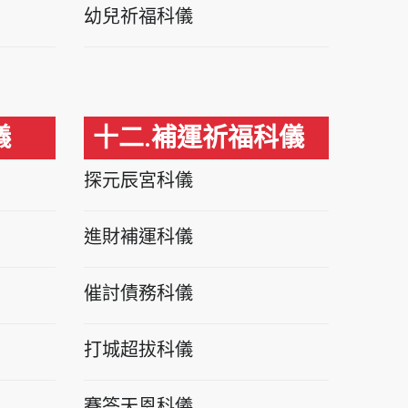
幼兒祈福科儀
儀
十二.補運祈福科儀
探元辰宮科儀
進財補運科儀
催討債務科儀
打城超拔科儀
賽答天恩科儀