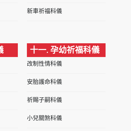
新車祈福科儀
儀
十一. 孕幼祈福科儀
改制性情科儀
安胎護命科儀
祈賜子嗣科儀
小兒關煞科儀