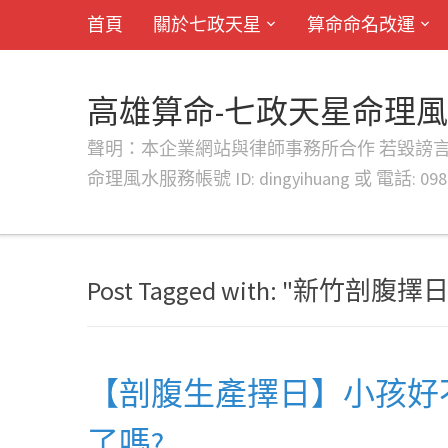
首頁
關於七政天星
算命命名改運
高雄算命-七政天星命理
聲明：本企業網站與律師事務所合作 若毀謗言行或字句將提出法
命理風水服務帳號 ID: dingyihuang 或 電話: 0982
Post Tagged with: "新竹剖腹
【剖腹生產擇日】小孩好
了嗎?