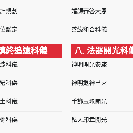
計規劃
婚課賽答天恩
位鑑定
善緣和合科儀
 慎終追遠科儀
八. 法器開光科
爐科儀
神明開光安座
遷科儀
神明退神出火
土科儀
手飾玉珮開光
骨科儀
私人印章開光