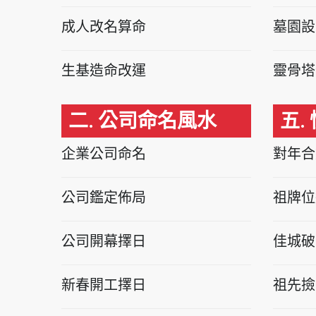
成人改名算命
墓園設
生基造命改運
靈骨塔
二. 公司命名風水
五.
企業公司命名
對年合
公司鑑定佈局
祖牌位
公司開幕擇日
佳城破
新春開工擇日
祖先撿