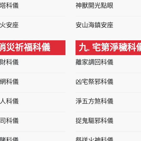
塔科儀
神獸開光點眼
火安座
安山海鎮安座
 消災祈福科儀
九. 宅第淨穢科
財科儀
離家調回科儀
網科儀
凶宅祭邪科儀
人科儀
淨五方煞科儀
司科儀
捉鬼驅邪科儀
賭科儀
祭送火神科儀