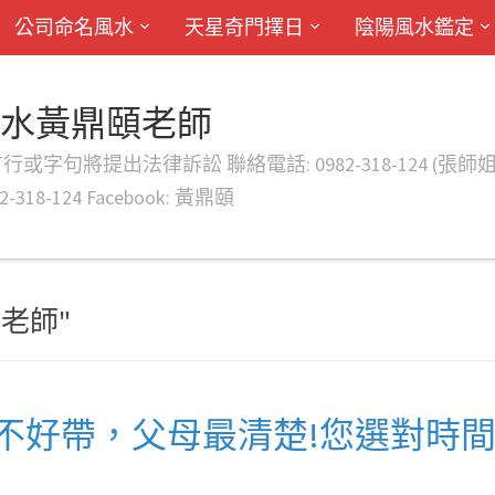
公司命名風水
天星奇門擇日
陰陽風水鑑定
風水黃鼎頤老師
律訴訟 聯絡電話: 0982-318-124 (張師姐) EMAIL: d
-318-124 Facebook: 黃鼎頤
擇日老師"
不好帶，父母最清楚!您選對時