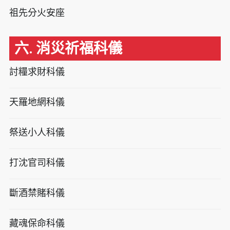
祖先分火安座
六. 消災祈福科儀
討糧求財科儀
天羅地網科儀
祭送小人科儀
打沈官司科儀
斷酒禁賭科儀
藏魂保命科儀