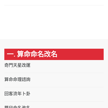
一. 算命命名改名
奇門天星改運
算命命理諮詢
回客流年卜卦
嬰兒命名改名