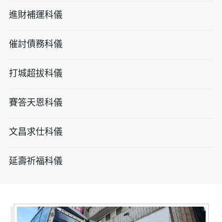
進財補運科儀
催討債務科儀
打城超拔科儀
賽答天恩科儀
文昌求仕科儀
延壽祈福科儀