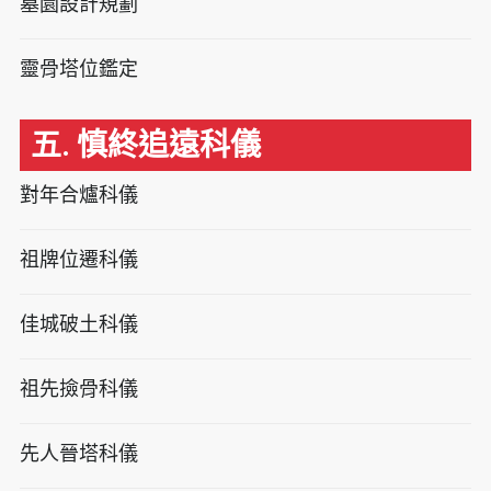
墓園設計規劃
靈骨塔位鑑定
五. 慎終追遠科儀
對年合爐科儀
祖牌位遷科儀
佳城破土科儀
祖先撿骨科儀
先人晉塔科儀