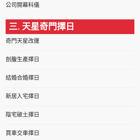
公司開幕科儀
三. 天星奇門擇日
奇門天星改運
剖腹生產擇日
結婚合婚擇日
新居入宅擇日
陰宅破土擇日
買車交車擇日