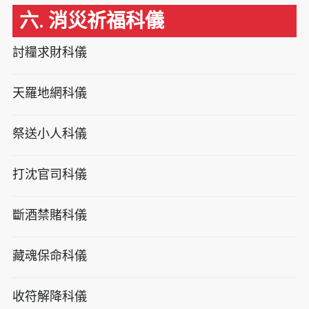
六. 消災祈福科儀
討糧求財科儀
天羅地網科儀
祭送小人科儀
打沈官司科儀
斷酒禁賭科儀
藏魂保命科儀
收符解降科儀