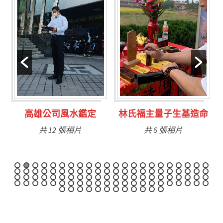
林氏福主量子生基造命
台南永康風水鑑定
共 6 張相片
共 9 張相片