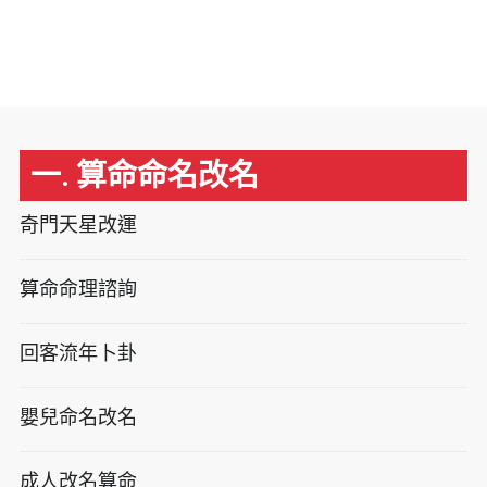
一. 算命命名改名
奇門天星改運
算命命理諮詢
回客流年卜卦
嬰兒命名改名
成人改名算命