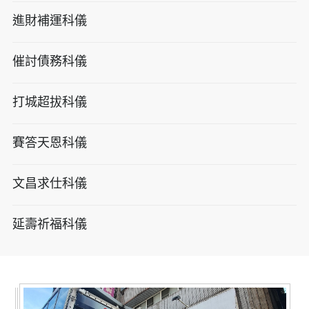
進財補運科儀
催討債務科儀
打城超拔科儀
賽答天恩科儀
文昌求仕科儀
延壽祈福科儀