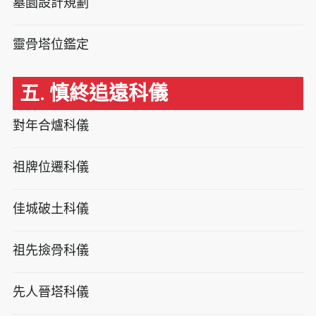
墓園設計規劃
靈骨塔位鑑定
五. 慎終追遠科儀
對年合爐科儀
祖牌位遷科儀
佳城破土科儀
祖先撿骨科儀
先人晉塔科儀