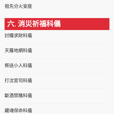
祖先分火安座
六. 消災祈福科儀
討糧求財科儀
天羅地網科儀
祭送小人科儀
打沈官司科儀
斷酒禁賭科儀
藏魂保命科儀