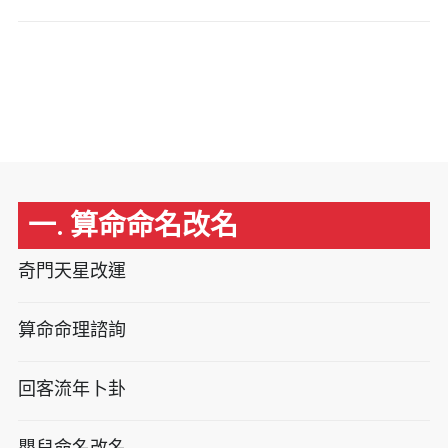
一. 算命命名改名
奇門天星改運
算命命理諮詢
回客流年卜卦
嬰兒命名改名