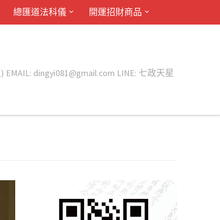
總匯道法科儀
開運招財商品
ingyi081@gmail.com LINE: 七政天星