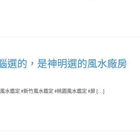
腦選的，是神明選的風水廠房
水鑑定 #新竹風水鑑定 #桃園風水鑑定 #屏 […]