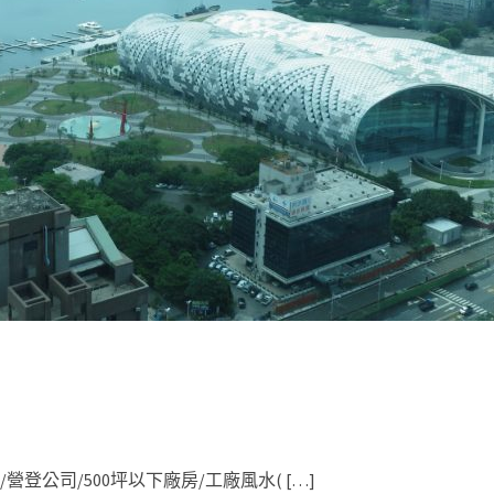
/營登公司/500坪以下廠房/工廠風水( […]