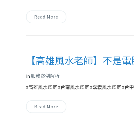
Read More
【高雄風水老師】不是電
in
服務案例解析
#高雄風水鑑定 #台南風水鑑定 #嘉義風水鑑定 #台中風
Read More