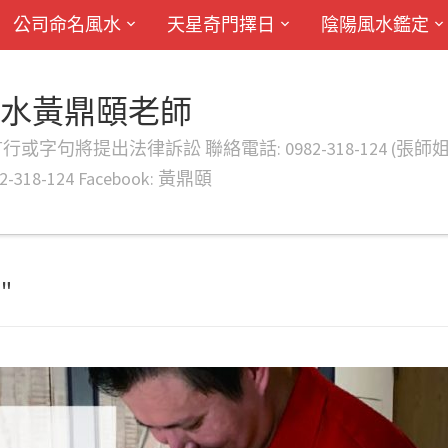
公司命名風水
天星奇門擇日
陰陽風水鑑定
風水黃鼎頤老師
律訴訟 聯絡電話: 0982-318-124 (張師姐) EMAIL: d
-318-124 Facebook: 黃鼎頤
"