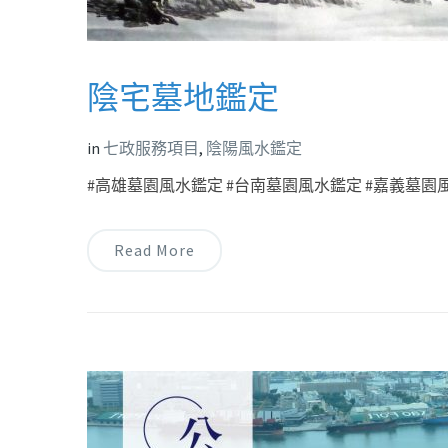
陰宅墓地鑑定
in
七政服務項目
,
陰陽風水鑑定
#高雄墓園風水鑑定 #台南墓園風水鑑定 #嘉義墓園風
Read More