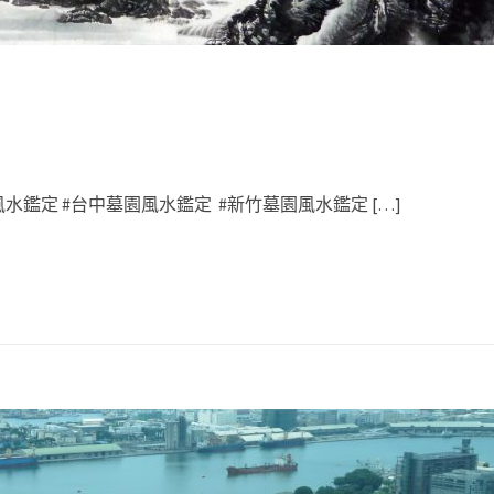
水鑑定 #台中墓園風水鑑定 #新竹墓園風水鑑定 […]