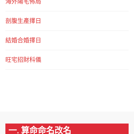
海外陽宅佈局
剖腹生產擇日
結婚合婚擇日
旺宅招財科儀
一. 算命命名改名