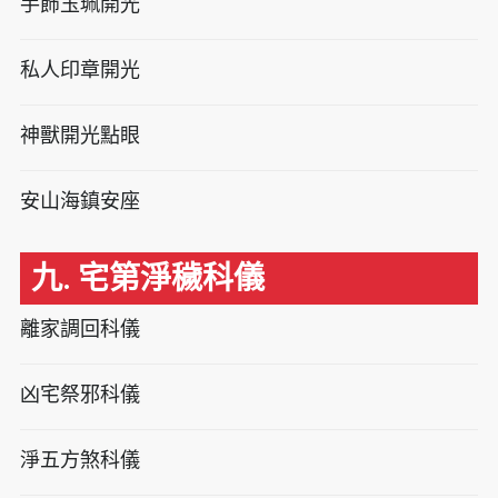
手飾玉珮開光
私人印章開光
神獸開光點眼
安山海鎮安座
九. 宅第淨穢科儀
離家調回科儀
凶宅祭邪科儀
淨五方煞科儀