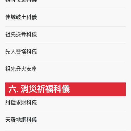
佳城破土科儀
祖先撿骨科儀
先人晉塔科儀
祖先分火安座
六. 消災祈福科儀
討糧求財科儀
天羅地網科儀