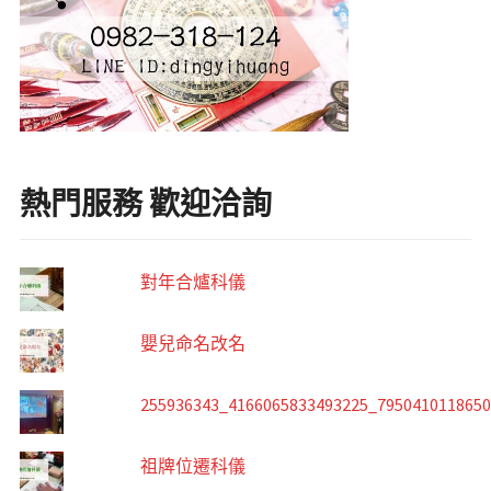
熱門服務 歡迎洽詢
對年合爐科儀
嬰兒命名改名
255936343_4166065833493225_795041011865
祖牌位遷科儀