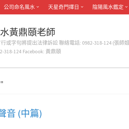
公司命名風水
天星奇門擇日
陰陽風水鑑定
風水黃鼎頤老師
律訴訟 聯絡電話: 0982-318-124 (張師姐) EMAIL: d
-318-124 Facebook: 黃鼎頤
"
音 (中篇)