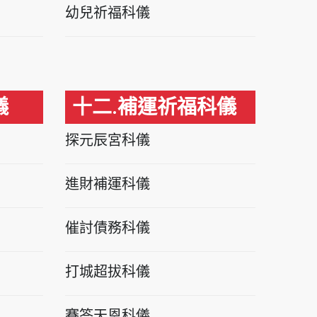
幼兒祈福科儀
儀
十二.補運祈福科儀
探元辰宮科儀
進財補運科儀
催討債務科儀
打城超拔科儀
賽答天恩科儀