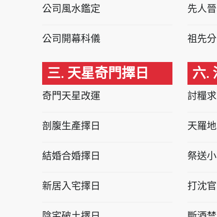
公司風水鑑定
先人晉
公司開幕科儀
祖先分
三. 天星奇門擇日
六.
奇門天星改運
討糧求
剖腹生產擇日
天羅地
結婚合婚擇日
祭送小
新居入宅擇日
打沈官
陰宅破土擇日
斷酒禁