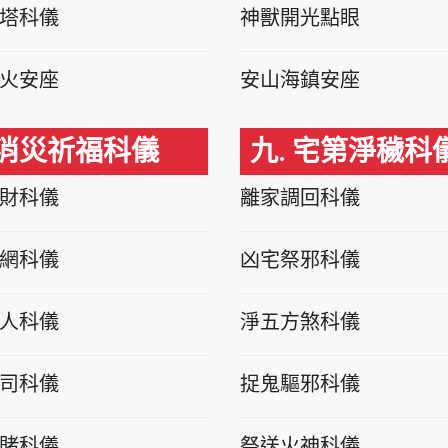
塔科儀
神獸開光點眼
火安座
安山海鎮安座
 消災祈福科儀
九. 宅第淨穢科
財科儀
離家調回科儀
網科儀
凶宅祭邪科儀
人科儀
淨五方煞科儀
司科儀
捉鬼驅邪科儀
賭科儀
祭送火神科儀