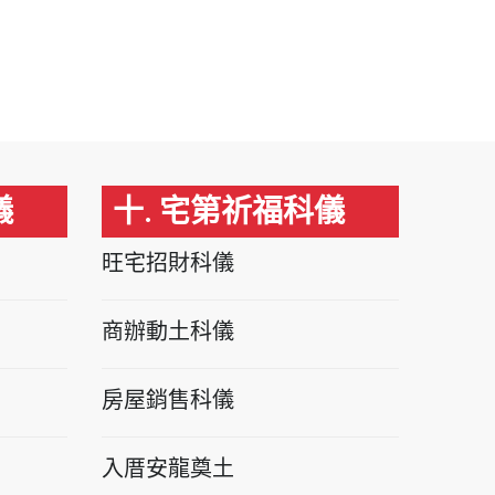
儀
十. 宅第祈福科儀
旺宅招財科儀
商辦動土科儀
房屋銷售科儀
入厝安龍奠土