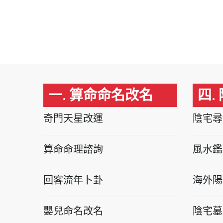
一. 算命命名改名
四.
奇門天星改運
陰宅尋
算命命理諮詢
風水鑑
回客流年卜卦
海外陽
嬰兒命名改名
陰宅墓