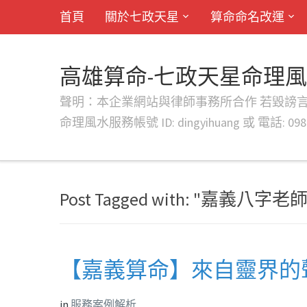
首頁
關於七政天星
算命命名改運
高雄算命-七政天星命理
聲明：本企業網站與律師事務所合作 若毀謗言行或字句將提出法
命理風水服務帳號 ID: dingyihuang 或 電話: 0982
Post Tagged with: "嘉義八字老師
【嘉義算命】來自靈界的聲
in
服務案例解析