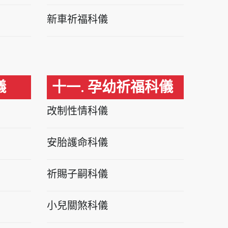
新車祈福科儀
儀
十一. 孕幼祈福科儀
改制性情科儀
安胎護命科儀
祈賜子嗣科儀
小兒關煞科儀