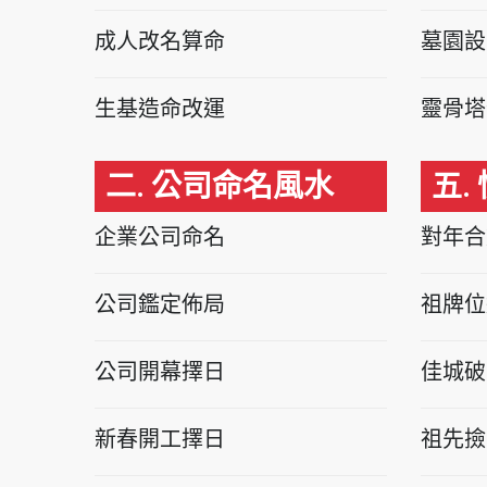
成人改名算命
墓園設
生基造命改運
靈骨塔
二. 公司命名風水
五.
企業公司命名
對年合
公司鑑定佈局
祖牌位
公司開幕擇日
佳城破
新春開工擇日
祖先撿