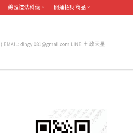
總匯道法科儀
開運招財商品
ingyi081@gmail.com LINE: 七政天星