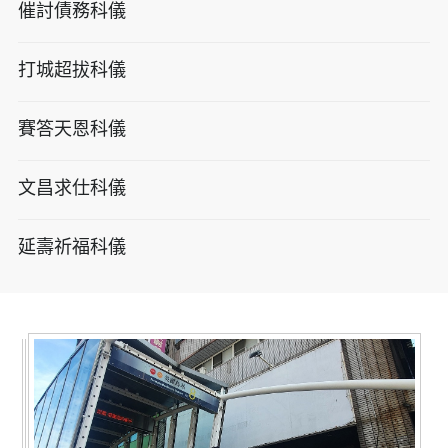
催討債務科儀
打城超拔科儀
賽答天恩科儀
文昌求仕科儀
延壽祈福科儀