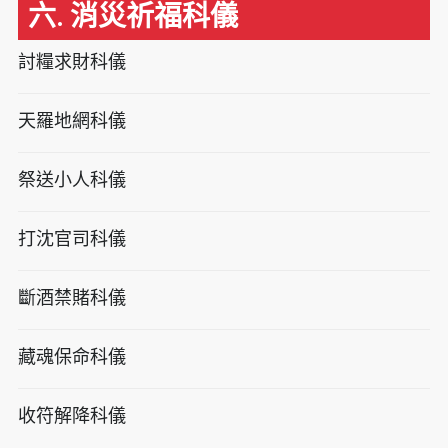
六. 消災祈福科儀
討糧求財科儀
天羅地網科儀
祭送小人科儀
打沈官司科儀
斷酒禁賭科儀
藏魂保命科儀
收符解降科儀