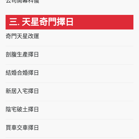
公司開幕科儀
三. 天星奇門擇日
奇門天星改運
剖腹生產擇日
結婚合婚擇日
新居入宅擇日
陰宅破土擇日
買車交車擇日