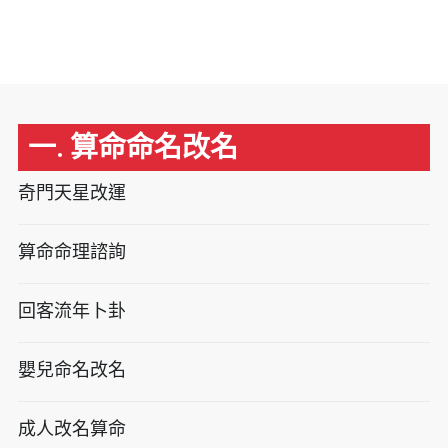
一. 算命命名改名
奇門天星改運
算命命理諮詢
回客流年卜卦
嬰兒命名改名
成人改名算命