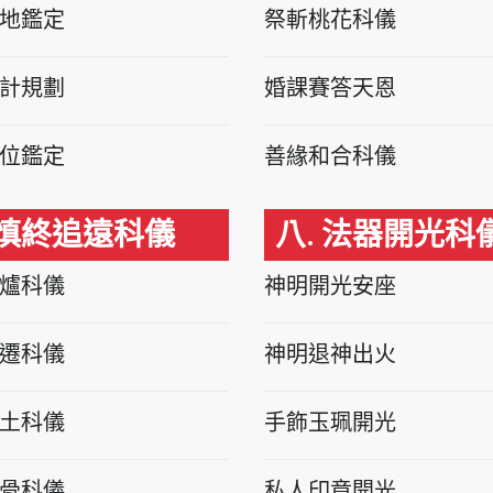
地鑑定
祭斬桃花科儀
計規劃
婚課賽答天恩
位鑑定
善緣和合科儀
 慎終追遠科儀
八. 法器開光科
爐科儀
神明開光安座
遷科儀
神明退神出火
土科儀
手飾玉珮開光
骨科儀
私人印章開光