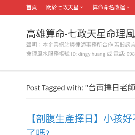
首頁
關於七政天星
算命命名改運
高雄算命-七政天星命理
聲明：本企業網站與律師事務所合作 若毀謗言行或字句將提出法
命理風水服務帳號 ID: dingyihuang 或 電話: 0982
Post Tagged with: "台南擇日老師
【剖腹生產擇日】小孩好
了嗎?