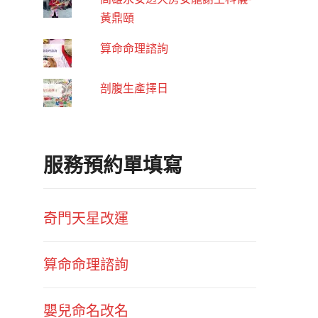
黃鼎頤
算命命理諮詢
剖腹生產擇日
服務預約單填寫
奇門天星改運
算命命理諮詢
嬰兒命名改名