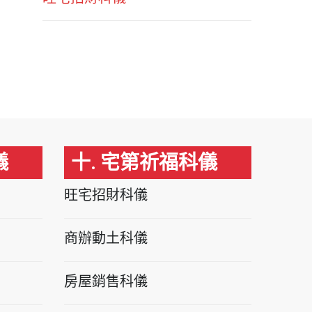
儀
十. 宅第祈福科儀
旺宅招財科儀
商辦動土科儀
房屋銷售科儀