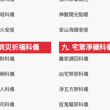
塔科儀
神獸開光點眼
火安座
安山海鎮安座
 消災祈福科儀
九. 宅第淨穢科
財科儀
離家調回科儀
網科儀
凶宅祭邪科儀
人科儀
淨五方煞科儀
司科儀
捉鬼驅邪科儀