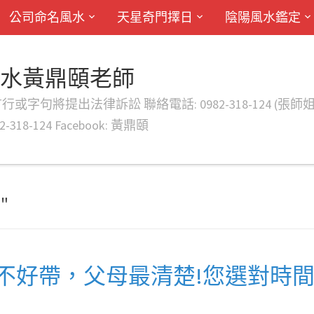
公司命名風水
天星奇門擇日
陰陽風水鑑定
風水黃鼎頤老師
律訴訟 聯絡電話: 0982-318-124 (張師姐) EMAIL: d
-318-124 Facebook: 黃鼎頤
"
不好帶，父母最清楚!您選對時