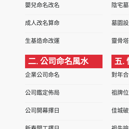
嬰兒命名改名
陰宅墓
成人改名算命
墓園設
生基造命改運
靈骨塔
二. 公司命名風水
五.
企業公司命名
對年合
公司鑑定佈局
祖牌位
公司開幕擇日
佳城破
新春開工擇日
祖先撿