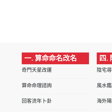
一. 算命命名改名
四.
奇門天星改運
陰宅尋
算命命理諮詢
風水鑑
回客流年卜卦
海外陽