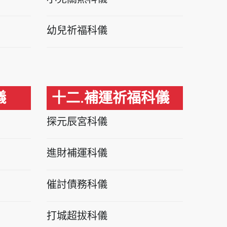
幼兒祈福科儀
儀
十二.補運祈福科儀
探元辰宮科儀
進財補運科儀
催討債務科儀
打城超拔科儀