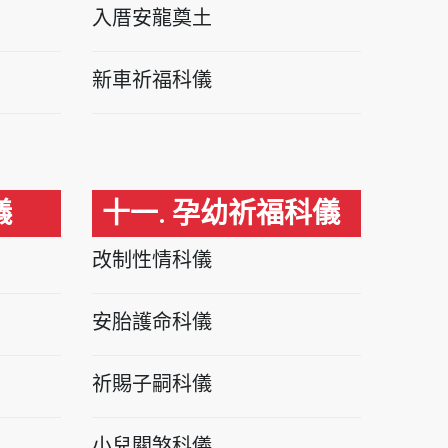
入厝安龍奠土
新車祈福科儀
儀
十一. 孕幼祈福科儀
改制性情科儀
安胎護命科儀
祈賜子嗣科儀
小兒關煞科儀