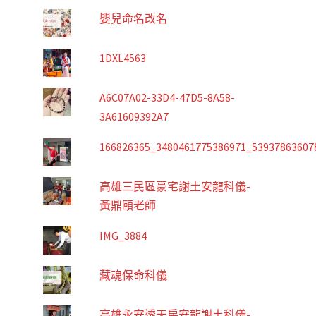
嬰兒命名改名
1DXL4563
A6C07A02-33D4-47D5-8A58-
3A61609392A7
166826365_3480461775386971_53937863607
高雄三民區豪宅謝土安龍科儀-
黃鼎頤老師
IMG_3884
藏魂保命科儀
高雄永安透天房安龍謝土科儀-