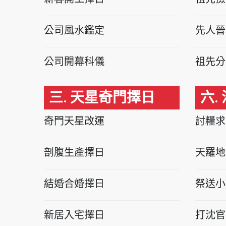
公司風水鑑定
先人晉
公司開幕科儀
祖先分
三. 天星奇門擇日
六.
奇門天星改運
討糧求
剖腹生產擇日
天羅地
結婚合婚擇日
祭送小
新居入宅擇日
打沈官