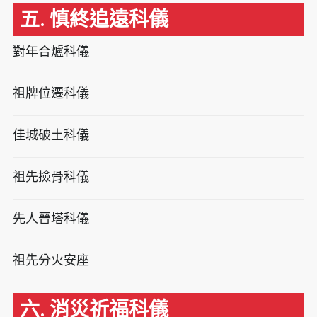
五. 慎終追遠科儀
對年合爐科儀
祖牌位遷科儀
佳城破土科儀
祖先撿骨科儀
先人晉塔科儀
祖先分火安座
六. 消災祈福科儀