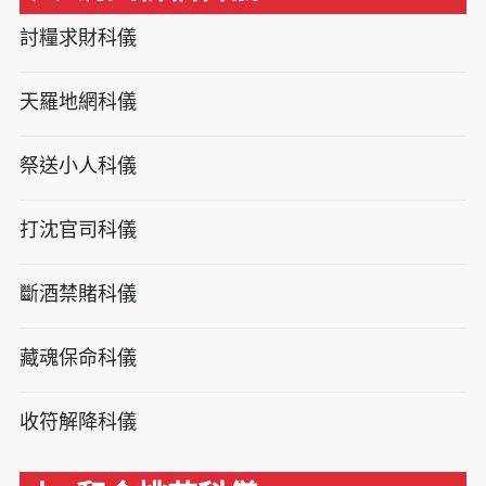
討糧求財科儀
天羅地網科儀
祭送小人科儀
打沈官司科儀
斷酒禁賭科儀
藏魂保命科儀
收符解降科儀