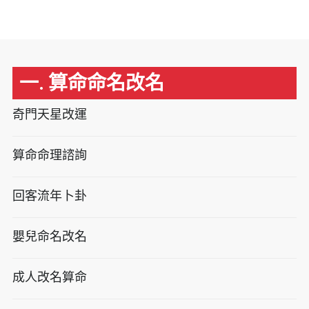
一. 算命命名改名
奇門天星改運
算命命理諮詢
回客流年卜卦
嬰兒命名改名
成人改名算命