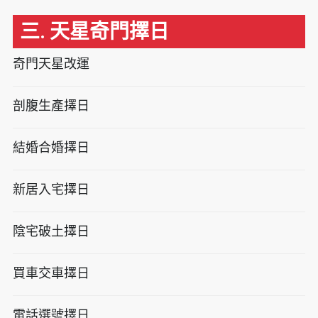
三. 天星奇門擇日
奇門天星改運
剖腹生產擇日
結婚合婚擇日
新居入宅擇日
陰宅破土擇日
買車交車擇日
電話選號擇日