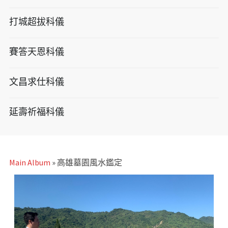
打城超拔科儀
賽答天恩科儀
文昌求仕科儀
延壽祈福科儀
Main Album
» 高雄墓園風水鑑定