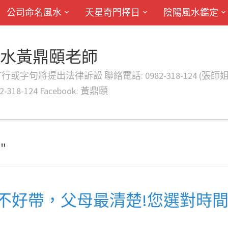
公司命名風水
天星奇門擇日
陰陽風水鑑定
風水黃鼎頤老師
律訴訟 聯絡電話: 0982-318-124 (張師姐) EMAIL: d
-318-124 Facebook: 黃鼎頤
"
不好帶，父母最清楚!您選對時