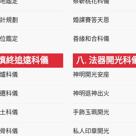
地鑑定
祭斬桃花科儀
計規劃
婚課賽答天恩
位鑑定
善緣和合科儀
 慎終追遠科儀
八. 法器開光科
爐科儀
神明開光安座
遷科儀
神明退神出火
土科儀
手飾玉珮開光
骨科儀
私人印章開光