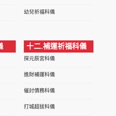
幼兒祈福科儀
儀
十二.補運祈福科儀
探元辰宮科儀
進財補運科儀
催討債務科儀
打城超拔科儀