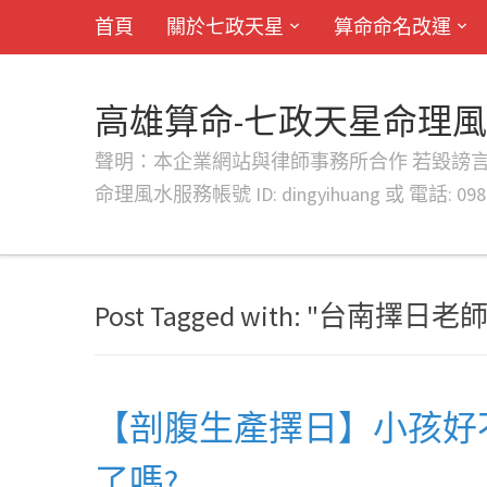
首頁
關於七政天星
算命命名改運
高雄算命-七政天星命理
聲明：本企業網站與律師事務所合作 若毀謗言行或字句將提出法
命理風水服務帳號 ID: dingyihuang 或 電話: 0982
Post Tagged with: "台南擇日老師
【剖腹生產擇日】小孩好
了嗎?