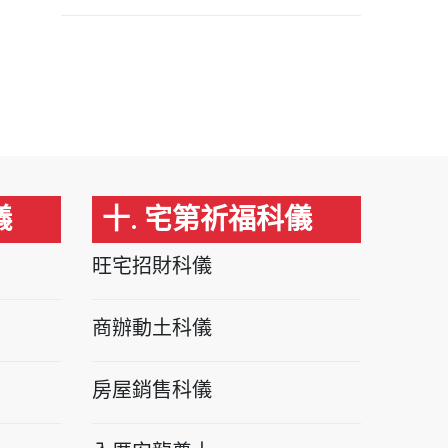
儀
十. 宅第祈福科儀
旺宅招財科儀
商辦動土科儀
房屋銷售科儀