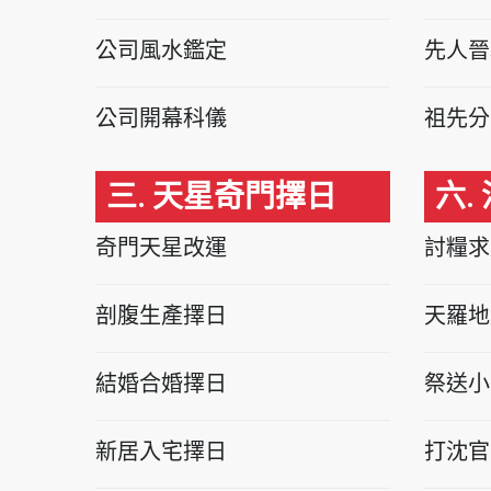
公司風水鑑定
先人晉
公司開幕科儀
祖先分
三. 天星奇門擇日
六.
奇門天星改運
討糧求
剖腹生產擇日
天羅地
結婚合婚擇日
祭送小
新居入宅擇日
打沈官