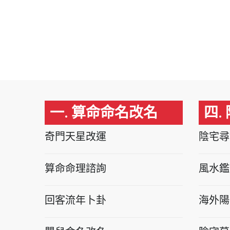
一. 算命命名改名
四.
奇門天星改運
陰宅尋
算命命理諮詢
風水鑑
回客流年卜卦
海外陽