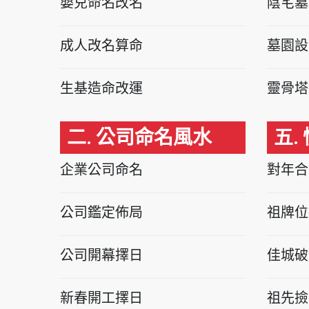
嬰兒命名改名
陰宅墓
成人改名算命
墓園設
生基造命改運
靈骨塔
二. 公司命名風水
五.
企業公司命名
對年合
公司鑑定佈局
祖牌位
公司開幕擇日
佳城破
新春開工擇日
祖先撿