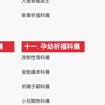
入厝安龍奠土
新車祈福科儀
儀
十一. 孕幼祈福科儀
改制性情科儀
安胎護命科儀
祈賜子嗣科儀
小兒關煞科儀