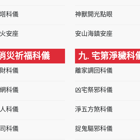
塔科儀
神獸開光點眼
火安座
安山海鎮安座
 消災祈福科儀
九. 宅第淨穢科
財科儀
離家調回科儀
網科儀
凶宅祭邪科儀
人科儀
淨五方煞科儀
司科儀
捉鬼驅邪科儀