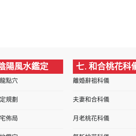
 陰陽風水鑑定
七. 和合桃花科
龍點穴
離婚辭祖科儀
定規劃
夫妻和合科儀
宅佈局
月老桃花科儀