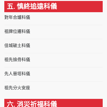
五. 慎終追遠科儀
對年合爐科儀
祖牌位遷科儀
佳城破土科儀
祖先撿骨科儀
先人晉塔科儀
祖先分火安座
六. 消災祈福科儀