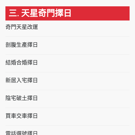
三. 天星奇門擇日
奇門天星改運
剖腹生產擇日
結婚合婚擇日
新居入宅擇日
陰宅破土擇日
買車交車擇日
電話選號擇日