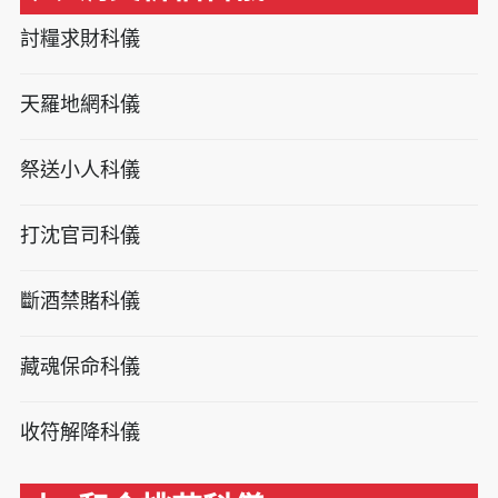
討糧求財科儀
天羅地網科儀
祭送小人科儀
打沈官司科儀
斷酒禁賭科儀
藏魂保命科儀
收符解降科儀