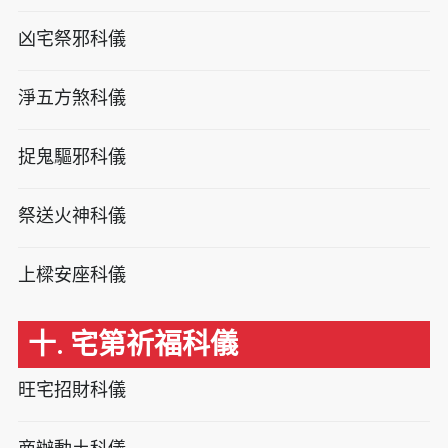
凶宅祭邪科儀
淨五方煞科儀
捉鬼驅邪科儀
祭送火神科儀
上樑安座科儀
十. 宅第祈福科儀
旺宅招財科儀