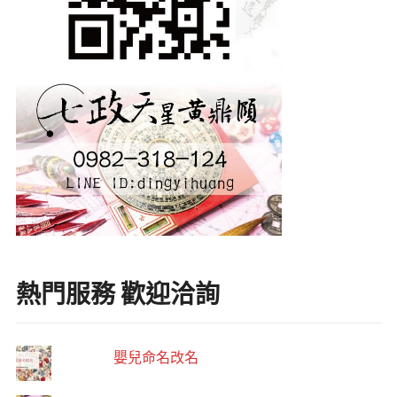
熱門服務 歡迎洽詢
嬰兒命名改名