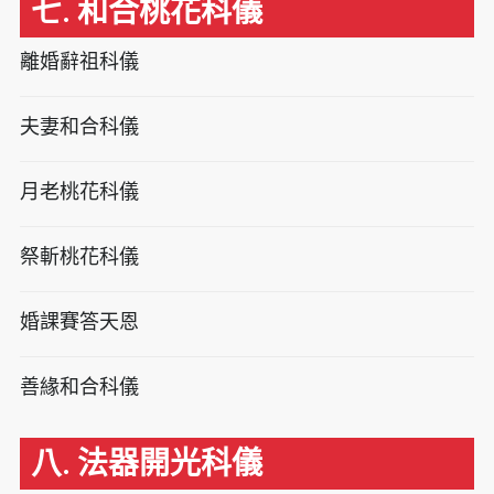
七. 和合桃花科儀
離婚辭祖科儀
夫妻和合科儀
月老桃花科儀
祭斬桃花科儀
婚課賽答天恩
善緣和合科儀
八. 法器開光科儀