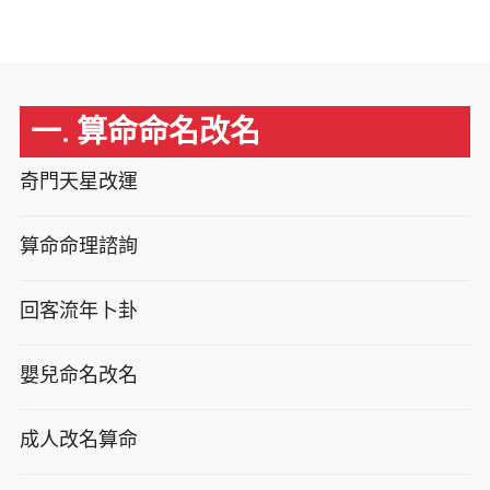
一. 算命命名改名
奇門天星改運
算命命理諮詢
回客流年卜卦
嬰兒命名改名
成人改名算命