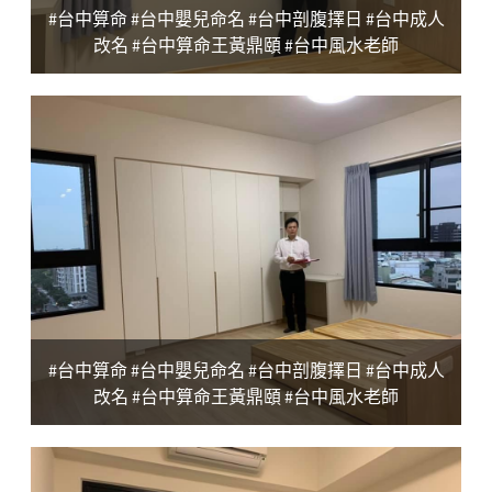
#台中算命 #台中嬰兒命名 #台中剖腹擇日 #台中成人
改名 #台中算命王黃鼎頤 #台中風水老師
#台中算命 #台中嬰兒命名 #台中剖腹擇日 #台中成人
改名 #台中算命王黃鼎頤 #台中風水老師