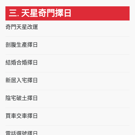
三. 天星奇門擇日
奇門天星改運
剖腹生產擇日
結婚合婚擇日
新居入宅擇日
陰宅破土擇日
買車交車擇日
電話選號擇日