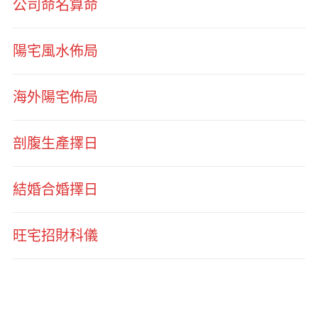
公司命名算命
陽宅風水佈局
海外陽宅佈局
剖腹生產擇日
結婚合婚擇日
旺宅招財科儀