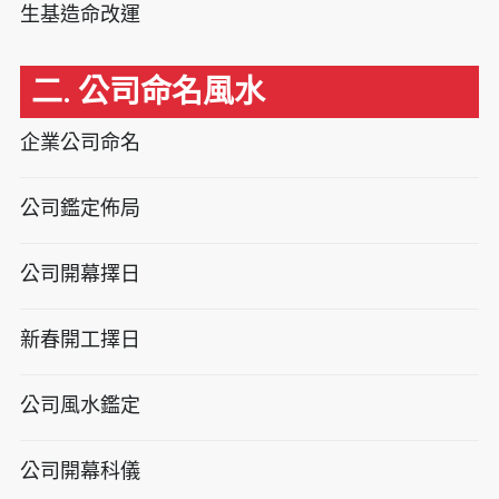
生基造命改運
二. 公司命名風水
企業公司命名
公司鑑定佈局
公司開幕擇日
新春開工擇日
公司風水鑑定
公司開幕科儀