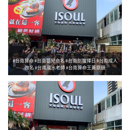
#台南算命 #台南嬰兒命名 #台南剖腹擇日 #台南成人
改名 #台南風水老師 #台南算命王黃鼎頤