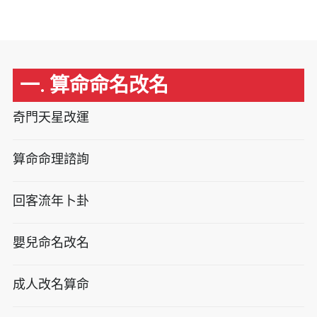
一. 算命命名改名
奇門天星改運
算命命理諮詢
回客流年卜卦
嬰兒命名改名
成人改名算命