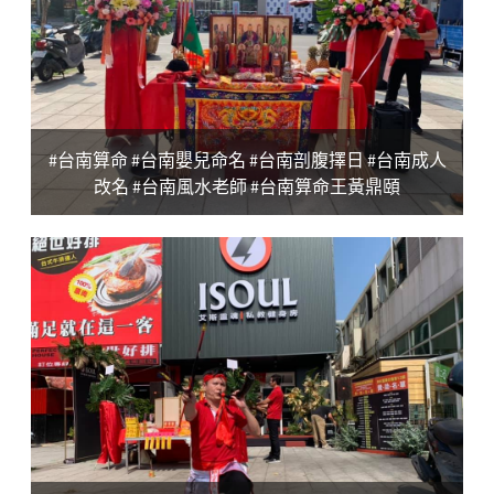
#台南算命 #台南嬰兒命名 #台南剖腹擇日 #台南成人
改名 #台南風水老師 #台南算命王黃鼎頤