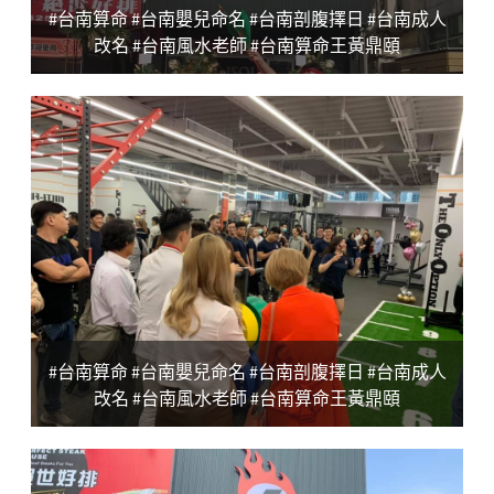
#台南算命 #台南嬰兒命名 #台南剖腹擇日 #台南成人
改名 #台南風水老師 #台南算命王黃鼎頤
#台南算命 #台南嬰兒命名 #台南剖腹擇日 #台南成人
改名 #台南風水老師 #台南算命王黃鼎頤