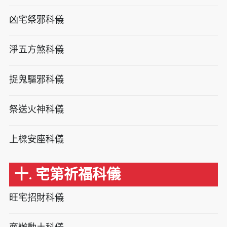
凶宅祭邪科儀
淨五方煞科儀
捉鬼驅邪科儀
祭送火神科儀
上樑安座科儀
十. 宅第祈福科儀
旺宅招財科儀