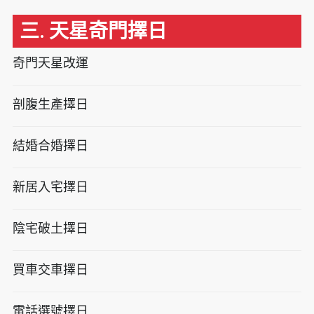
三. 天星奇門擇日
奇門天星改運
剖腹生產擇日
結婚合婚擇日
新居入宅擇日
陰宅破土擇日
買車交車擇日
電話選號擇日