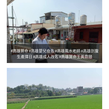
#高雄算命 #高雄嬰兒命名 #高雄風水老師 #高雄剖腹
生產擇日 #高雄成人改名 #高雄算命王黃鼎頤