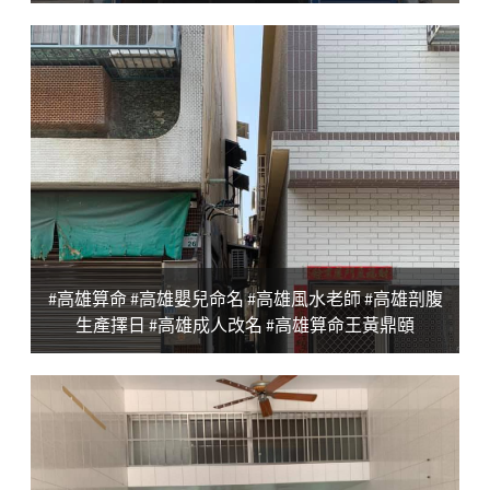
#高雄算命 #高雄嬰兒命名 #高雄風水老師 #高雄剖腹
生產擇日 #高雄成人改名 #高雄算命王黃鼎頤