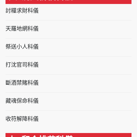
討糧求財科儀
天羅地網科儀
祭送小人科儀
打沈官司科儀
斷酒禁賭科儀
藏魂保命科儀
收符解降科儀