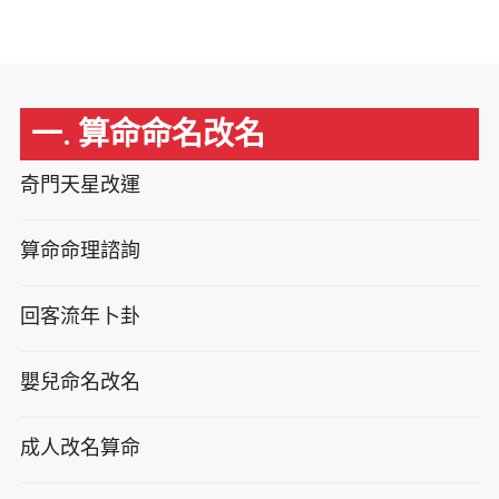
一. 算命命名改名
奇門天星改運
算命命理諮詢
回客流年卜卦
嬰兒命名改名
成人改名算命