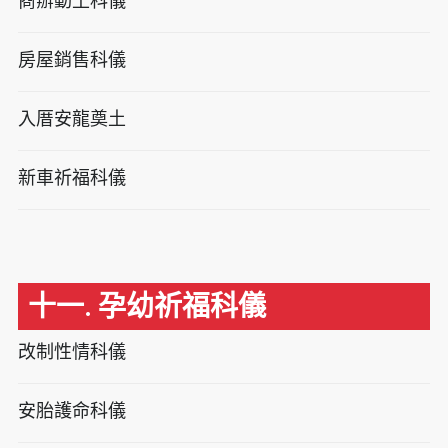
商辦動土科儀
房屋銷售科儀
入厝安龍奠土
新車祈福科儀
十一. 孕幼祈福科儀
改制性情科儀
安胎護命科儀