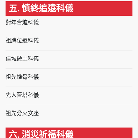
五. 慎終追遠科儀
對年合爐科儀
祖牌位遷科儀
佳城破土科儀
祖先撿骨科儀
先人晉塔科儀
祖先分火安座
六. 消災祈福科儀