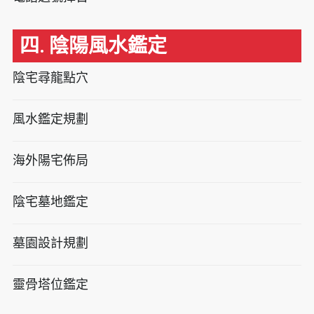
四. 陰陽風水鑑定
陰宅尋龍點穴
風水鑑定規劃
海外陽宅佈局
陰宅墓地鑑定
墓園設計規劃
靈骨塔位鑑定