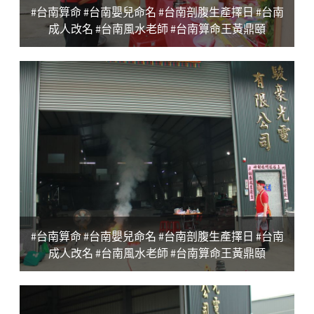
#台南算命 #台南嬰兒命名 #台南剖腹生產擇日 #台南
成人改名 #台南風水老師 #台南算命王黃鼎頤
#台南算命 #台南嬰兒命名 #台南剖腹生產擇日 #台南
成人改名 #台南風水老師 #台南算命王黃鼎頤