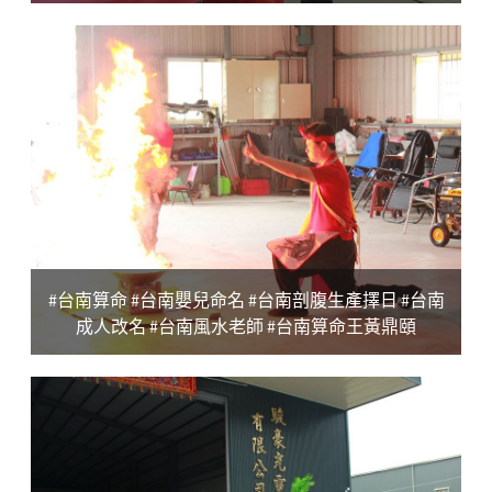
#台南算命 #台南嬰兒命名 #台南剖腹生產擇日 #台南
成人改名 #台南風水老師 #台南算命王黃鼎頤