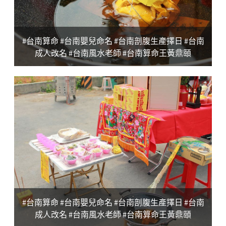
#台南算命 #台南嬰兒命名 #台南剖腹生產擇日 #台南
成人改名 #台南風水老師 #台南算命王黃鼎頤
#台南算命 #台南嬰兒命名 #台南剖腹生產擇日 #台南
成人改名 #台南風水老師 #台南算命王黃鼎頤