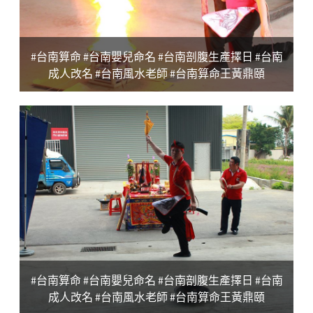
#台南算命 #台南嬰兒命名 #台南剖腹生產擇日 #台南
成人改名 #台南風水老師 #台南算命王黃鼎頤
#台南算命 #台南嬰兒命名 #台南剖腹生產擇日 #台南
成人改名 #台南風水老師 #台南算命王黃鼎頤