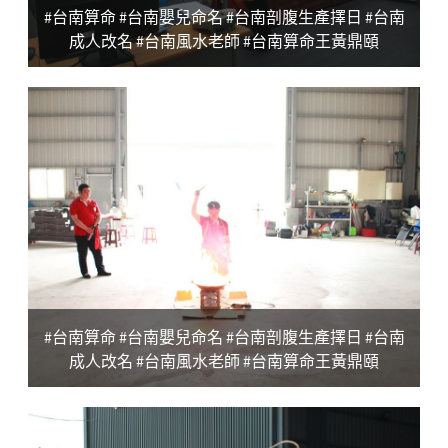
#台南算命 #台南嬰兒命名 #台南剖腹生產擇日 #台南
成人改名 #台南風水老師 #台南算命王黃鼎頤
#台南算命 #台南嬰兒命名 #台南剖腹生產擇日 #台南
成人改名 #台南風水老師 #台南算命王黃鼎頤