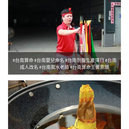
#台南算命 #台南嬰兒命名 #台南剖腹生產擇日 #台南
成人改名 #台南風水老師 #台南算命王黃鼎頤