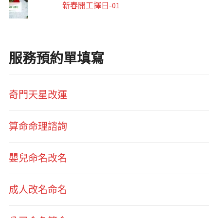
新春開工擇日-01
服務預約單填寫
奇門天星改運
算命命理諮詢
嬰兒命名改名
成人改名命名