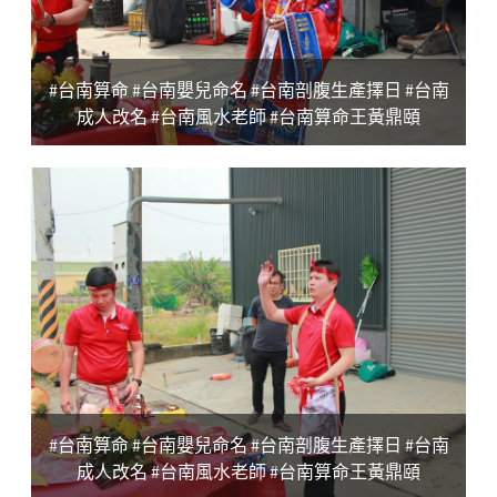
#台南算命 #台南嬰兒命名 #台南剖腹生產擇日 #台南
成人改名 #台南風水老師 #台南算命王黃鼎頤
#台南算命 #台南嬰兒命名 #台南剖腹生產擇日 #台南
成人改名 #台南風水老師 #台南算命王黃鼎頤