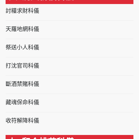
討糧求財科儀
天羅地網科儀
祭送小人科儀
打沈官司科儀
斷酒禁賭科儀
藏魂保命科儀
收符解降科儀