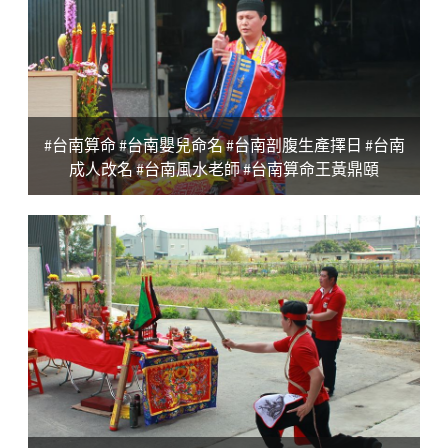
#台南算命 #台南嬰兒命名 #台南剖腹生產擇日 #台南
成人改名 #台南風水老師 #台南算命王黃鼎頤