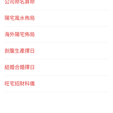
公司命名算命
陽宅風水佈局
海外陽宅佈局
剖腹生產擇日
結婚合婚擇日
旺宅招財科儀