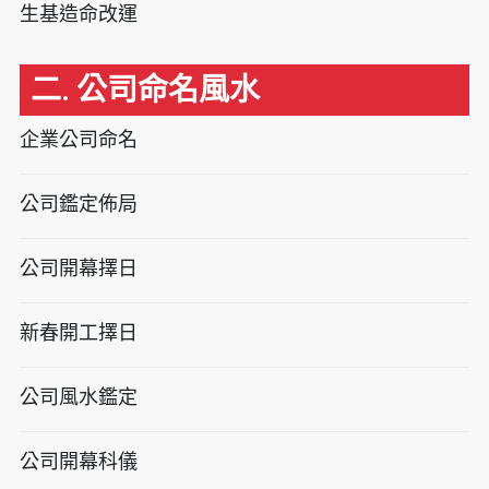
生基造命改運
二. 公司命名風水
企業公司命名
公司鑑定佈局
公司開幕擇日
新春開工擇日
公司風水鑑定
公司開幕科儀