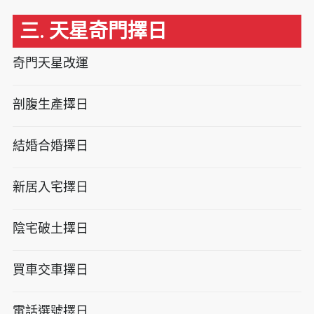
三. 天星奇門擇日
奇門天星改運
剖腹生產擇日
結婚合婚擇日
新居入宅擇日
陰宅破土擇日
買車交車擇日
電話選號擇日