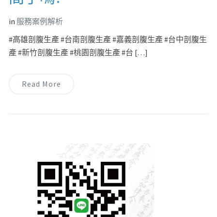
in
服務案例解析
#高雄剖腹生產 #台南剖腹生產 #嘉義剖腹生產 #台中剖腹生
產 #新竹剖腹生產 #桃園剖腹生產 #台 […]
Read More