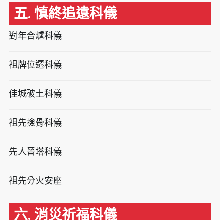
五. 慎終追遠科儀
對年合爐科儀
祖牌位遷科儀
佳城破土科儀
祖先撿骨科儀
先人晉塔科儀
祖先分火安座
六. 消災祈福科儀