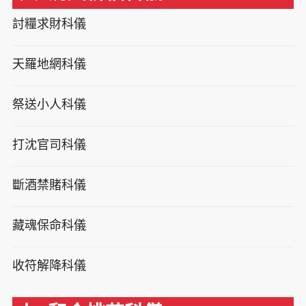
討糧求財科儀
天羅地網科儀
祭送小人科儀
打沈官司科儀
斷酒禁賭科儀
藏魂保命科儀
收符解降科儀