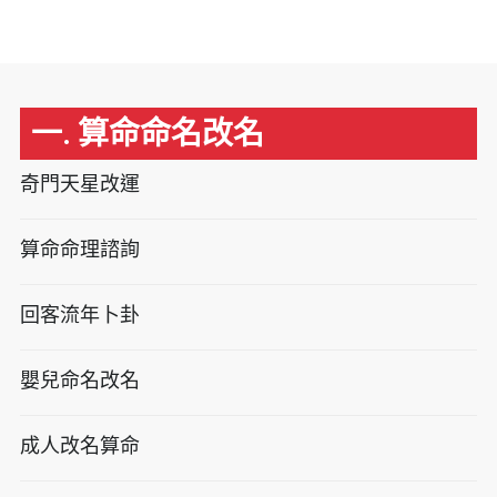
一. 算命命名改名
奇門天星改運
算命命理諮詢
回客流年卜卦
嬰兒命名改名
成人改名算命