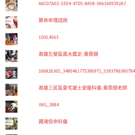
A6C07A02-33D4-47D5-8A58-3A61609392A7
算命命理諮詢
1DXL4563
高雄左營區風水鑑定-黃鼎頤
166826365_3480461775386971_539378636078
高雄三民區豪宅謝土安龍科儀-黃鼎頤老師
IMG_3884
藏魂保命科儀