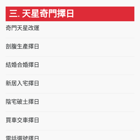
三. 天星奇門擇日
奇門天星改運
剖腹生產擇日
結婚合婚擇日
新居入宅擇日
陰宅破土擇日
買車交車擇日
電話選號擇日