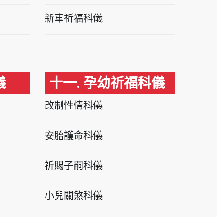
新車祈福科儀
儀
十一. 孕幼祈福科儀
改制性情科儀
安胎護命科儀
祈賜子嗣科儀
小兒關煞科儀