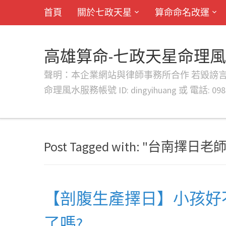
首頁
關於七政天星
算命命名改運
高雄算命-七政天星命理
聲明：本企業網站與律師事務所合作 若毀謗言行或字句將提出法
命理風水服務帳號 ID: dingyihuang 或 電話: 0982
Post Tagged with: "台南擇日老師
【剖腹生產擇日】小孩好
了嗎?