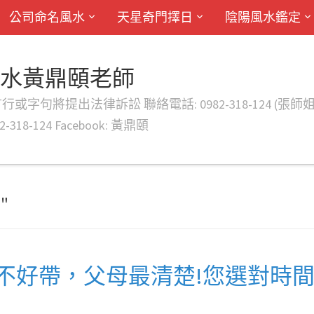
公司命名風水
天星奇門擇日
陰陽風水鑑定
風水黃鼎頤老師
律訴訟 聯絡電話: 0982-318-124 (張師姐) EMAIL: d
-318-124 Facebook: 黃鼎頤
"
不好帶，父母最清楚!您選對時