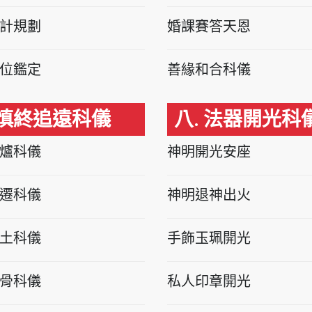
計規劃
婚課賽答天恩
位鑑定
善緣和合科儀
 慎終追遠科儀
八. 法器開光科
爐科儀
神明開光安座
遷科儀
神明退神出火
土科儀
手飾玉珮開光
骨科儀
私人印章開光