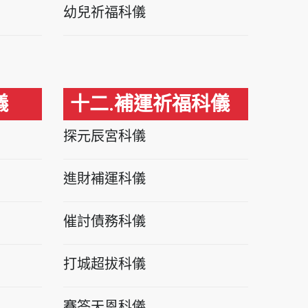
幼兒祈福科儀
儀
十二.補運祈福科儀
探元辰宮科儀
進財補運科儀
催討債務科儀
打城超拔科儀
賽答天恩科儀