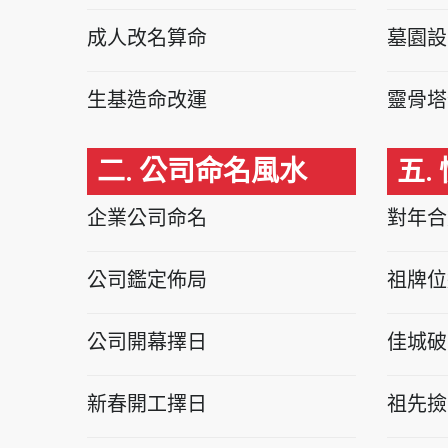
成人改名算命
墓園設
生基造命改運
靈骨塔
二. 公司命名風水
五.
企業公司命名
對年合
公司鑑定佈局
祖牌位
公司開幕擇日
佳城破
新春開工擇日
祖先撿