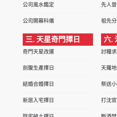
公司風水鑑定
先人晉
公司開幕科儀
祖先分
三. 天星奇門擇日
六.
奇門天星改運
討糧求
剖腹生產擇日
天羅地
結婚合婚擇日
祭送小
新居入宅擇日
打沈官
陰宅破土擇日
斷酒禁