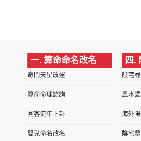
一. 算命命名改名
四.
奇門天星改運
陰宅尋
算命命理諮詢
風水鑑
回客流年卜卦
海外陽
嬰兒命名改名
陰宅墓