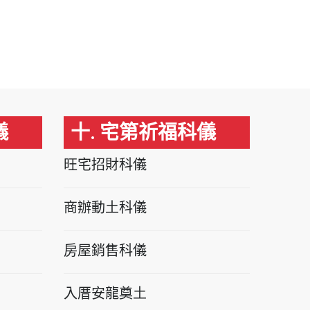
儀
十. 宅第祈福科儀
旺宅招財科儀
商辦動土科儀
房屋銷售科儀
入厝安龍奠土