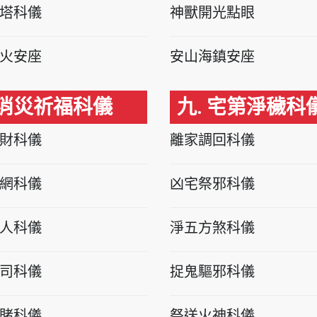
塔科儀
神獸開光點眼
火安座
安山海鎮安座
 消災祈福科儀
九. 宅第淨穢科
財科儀
離家調回科儀
網科儀
凶宅祭邪科儀
人科儀
淨五方煞科儀
司科儀
捉鬼驅邪科儀
賭科儀
祭送火神科儀