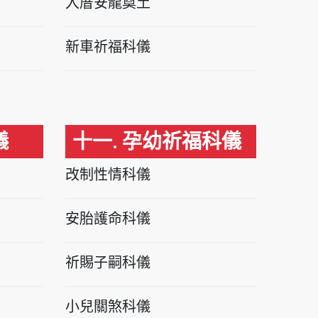
入厝安龍奠土
新車祈福科儀
儀
十一. 孕幼祈福科儀
改制性情科儀
安胎護命科儀
祈賜子嗣科儀
小兒關煞科儀