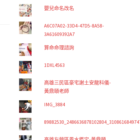
嬰兒命名改名
A6C07A02-33D4-47D5-8A58-
3A61609392A7
算命命理諮詢
1DXL4563
高雄三民區豪宅謝土安龍科儀-
黃鼎頤老師
IMG_3884
89882530_2486636878102804_310861684974
高雄左營區風水鑑定-黃鼎頤