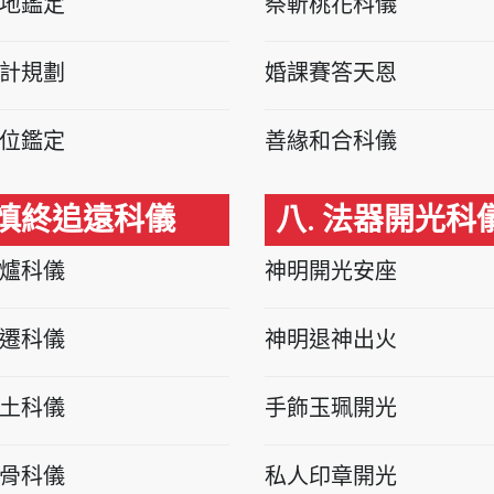
地鑑定
祭斬桃花科儀
計規劃
婚課賽答天恩
位鑑定
善緣和合科儀
 慎終追遠科儀
八. 法器開光科
爐科儀
神明開光安座
遷科儀
神明退神出火
土科儀
手飾玉珮開光
骨科儀
私人印章開光