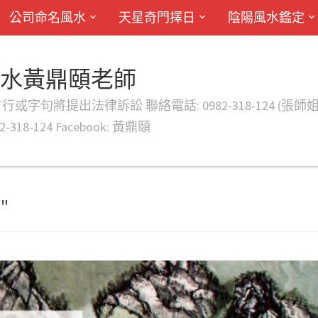
公司命名風水
天星奇門擇日
陰陽風水鑑定
風水黃鼎頤老師
律訴訟 聯絡電話: 0982-318-124 (張師姐) EMAIL: d
-318-124 Facebook: 黃鼎頤
"