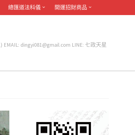
總匯道法科儀
開運招財商品
ingyi081@gmail.com LINE: 七政天星