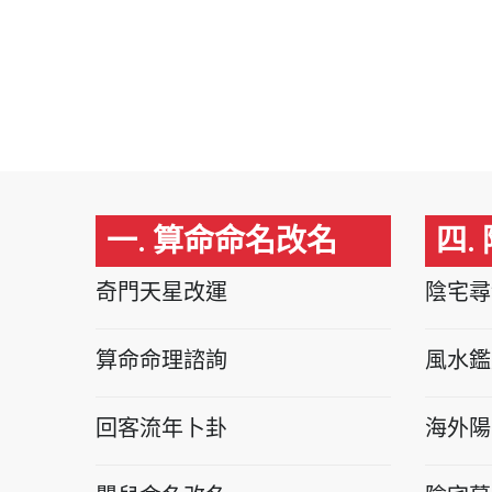
一. 算命命名改名
四.
奇門天星改運
陰宅尋
算命命理諮詢
風水鑑
回客流年卜卦
海外陽