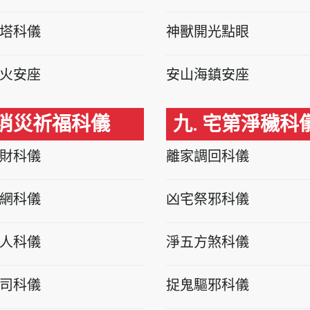
塔科儀
神獸開光點眼
火安座
安山海鎮安座
 消災祈福科儀
九. 宅第淨穢科
財科儀
離家調回科儀
網科儀
凶宅祭邪科儀
人科儀
淨五方煞科儀
司科儀
捉鬼驅邪科儀