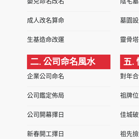
嬰兒命名改名
陰宅墓
成人改名算命
墓園設
生基造命改運
靈骨塔
二. 公司命名風水
五.
企業公司命名
對年合
公司鑑定佈局
祖牌位
公司開幕擇日
佳城破
新春開工擇日
祖先撿