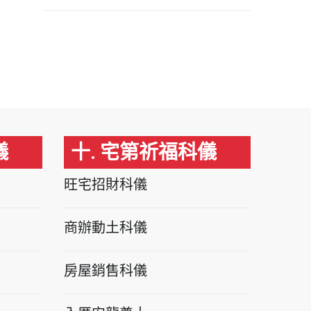
儀
十. 宅第祈福科儀
旺宅招財科儀
商辦動土科儀
房屋銷售科儀