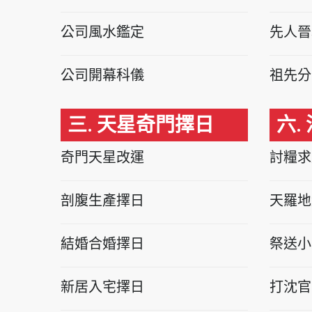
公司風水鑑定
先人晉
公司開幕科儀
祖先分
三. 天星奇門擇日
六.
奇門天星改運
討糧求
剖腹生產擇日
天羅地
結婚合婚擇日
祭送小
新居入宅擇日
打沈官