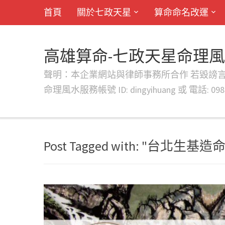
首頁
關於七政天星
算命命名改運
高雄算命-七政天星命理
聲明：本企業網站與律師事務所合作 若毀謗言行或字句將提出法
命理風水服務帳號 ID: dingyihuang 或 電話: 0982
Post Tagged with: "台北生基造命