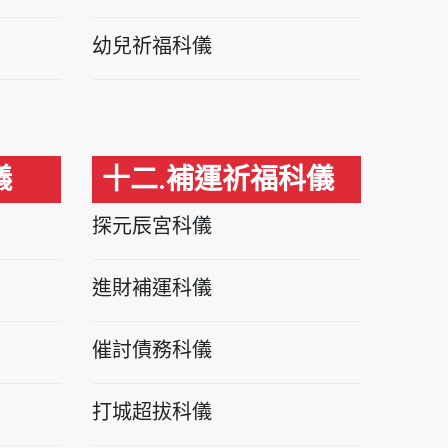
幼兒祈福科儀
儀
十二.補運祈福科儀
探元辰宮科儀
進財補運科儀
催討債務科儀
打城超拔科儀