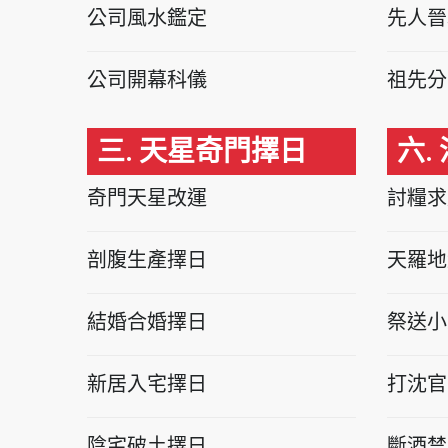
公司風水鑑定
先人晉
公司開幕科儀
祖先分
三. 天星奇門擇日
六.
奇門天星改運
討糧求
剖腹生產擇日
天羅地
結婚合婚擇日
祭送小
新居入宅擇日
打沈官
陰宅破土擇日
斷酒禁