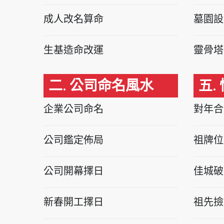
成人改名算命
墓園設
生基造命改運
靈骨塔
二. 公司命名風水
五.
企業公司命名
對年合
公司鑑定佈局
祖牌位
公司開幕擇日
佳城破
新春開工擇日
祖先撿