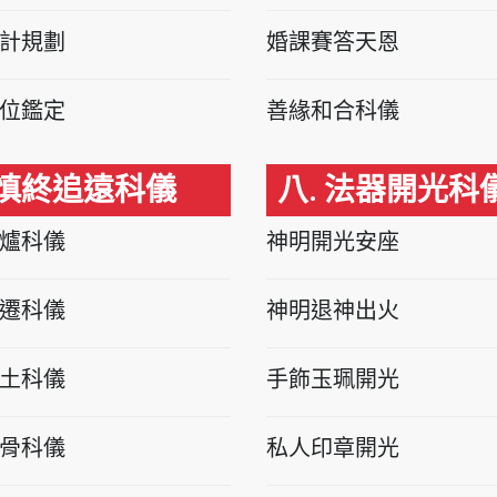
計規劃
婚課賽答天恩
位鑑定
善緣和合科儀
 慎終追遠科儀
八. 法器開光科
爐科儀
神明開光安座
遷科儀
神明退神出火
土科儀
手飾玉珮開光
骨科儀
私人印章開光