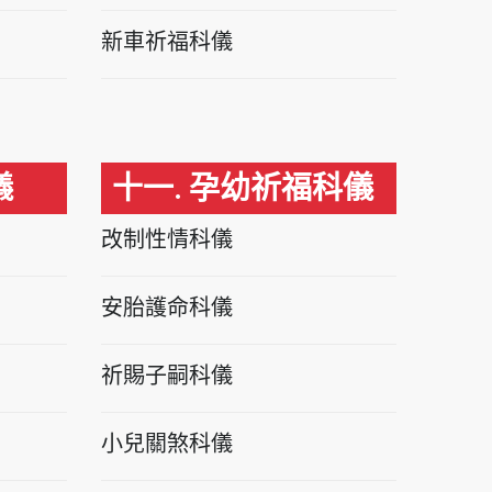
新車祈福科儀
儀
十一. 孕幼祈福科儀
改制性情科儀
安胎護命科儀
祈賜子嗣科儀
小兒關煞科儀