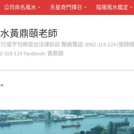
公司命名風水
天星奇門擇日
陰陽風水鑑定
風水黃鼎頤老師
律訴訟 聯絡電話: 0982-318-124 (張師姐) EMAIL: d
-318-124 Facebook: 黃鼎頤
"