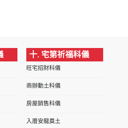
儀
十. 宅第祈福科儀
旺宅招財科儀
商辦動土科儀
房屋銷售科儀
入厝安龍奠土