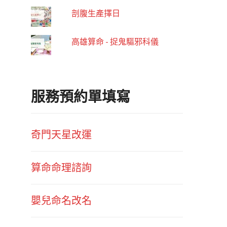
剖腹生產擇日
高雄算命 - 捉鬼驅邪科儀
服務預約單填寫
奇門天星改運
算命命理諮詢
嬰兒命名改名