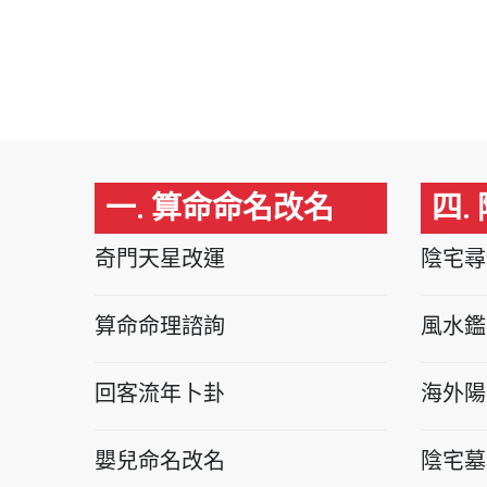
一. 算命命名改名
四.
奇門天星改運
陰宅尋
算命命理諮詢
風水鑑
回客流年卜卦
海外陽
嬰兒命名改名
陰宅墓