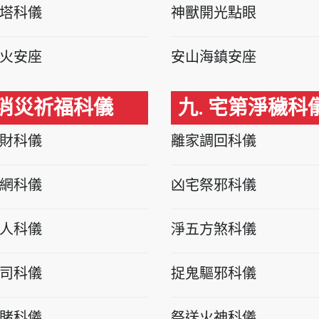
塔科儀
神獸開光點眼
火安座
安山海鎮安座
 消災祈福科儀
九. 宅第淨穢科
財科儀
離家調回科儀
網科儀
凶宅祭邪科儀
人科儀
淨五方煞科儀
司科儀
捉鬼驅邪科儀
賭科儀
祭送火神科儀