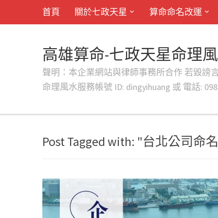
首頁
關於七政天星
算命命名改運
高雄算命-七政天星命理
聲明：本企業網站與律師事務所合作 若毀謗言行或字句將提出法
命理風水服務帳號 ID: dingyihuang 或 電話: 0982
Post Tagged with: "台北公司命名