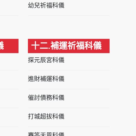
幼兒祈福科儀
儀
十二.補運祈福科儀
探元辰宮科儀
進財補運科儀
催討債務科儀
打城超拔科儀
賽答天恩科儀