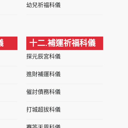
幼兒祈福科儀
儀
十二.補運祈福科儀
探元辰宮科儀
進財補運科儀
催討債務科儀
打城超拔科儀
賽答天恩科儀