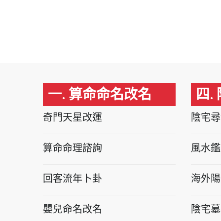
一. 算命命名改名
四.
奇門天星改運
陰宅尋
算命命理諮詢
風水鑑
回客流年卜卦
海外陽
嬰兒命名改名
陰宅墓