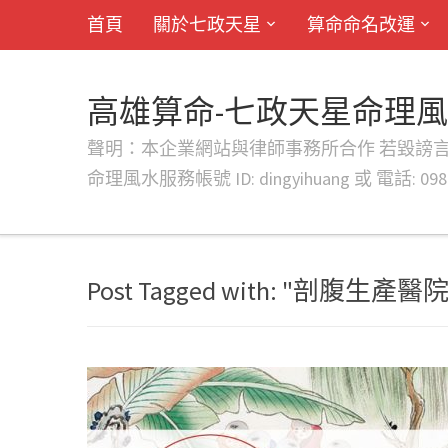
首頁
關於七政天星
算命命名改運
高雄算命-七政天星命理
聲明：本企業網站與律師事務所合作 若毀謗言行或字句將提出法
命理風水服務帳號 ID: dingyihuang 或 電話: 0982
Post Tagged with: "剖腹生產醫院