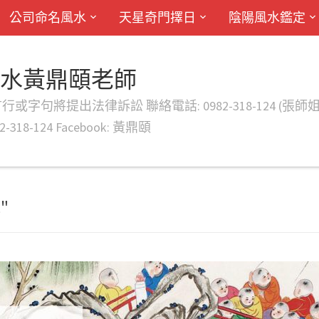
公司命名風水
天星奇門擇日
陰陽風水鑑定
風水黃鼎頤老師
律訴訟 聯絡電話: 0982-318-124 (張師姐) EMAIL: d
-318-124 Facebook: 黃鼎頤
"