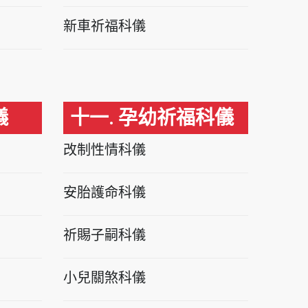
新車祈福科儀
儀
十一. 孕幼祈福科儀
改制性情科儀
安胎護命科儀
祈賜子嗣科儀
小兒關煞科儀