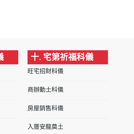
儀
十. 宅第祈福科儀
旺宅招財科儀
商辦動土科儀
房屋銷售科儀
入厝安龍奠土