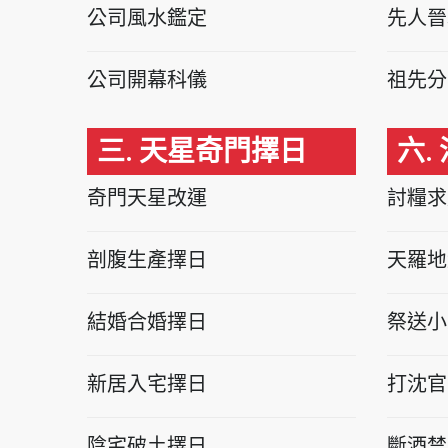
公司風水鑑定
先人晉
公司開幕科儀
祖先分
三. 天星奇門擇日
六.
奇門天星改運
討糧求
剖腹生產擇日
天羅地
結婚合婚擇日
祭送小
新居入宅擇日
打沈官
陰宅破土擇日
斷酒禁