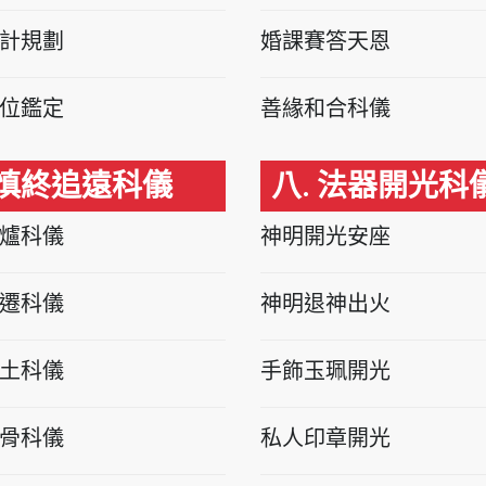
計規劃
婚課賽答天恩
位鑑定
善緣和合科儀
 慎終追遠科儀
八. 法器開光科
爐科儀
神明開光安座
遷科儀
神明退神出火
土科儀
手飾玉珮開光
骨科儀
私人印章開光