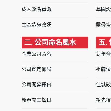
成人改名算命
墓園設
生基造命改運
靈骨塔
二. 公司命名風水
五.
企業公司命名
對年合
公司鑑定佈局
祖牌位
公司開幕擇日
佳城破
新春開工擇日
祖先撿