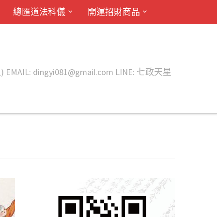
總匯道法科儀
開運招財商品
ingyi081@gmail.com LINE: 七政天星