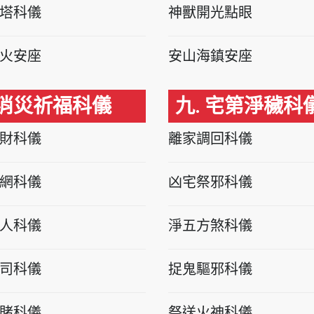
塔科儀
神獸開光點眼
火安座
安山海鎮安座
 消災祈福科儀
九. 宅第淨穢科
財科儀
離家調回科儀
網科儀
凶宅祭邪科儀
人科儀
淨五方煞科儀
司科儀
捉鬼驅邪科儀
賭科儀
祭送火神科儀