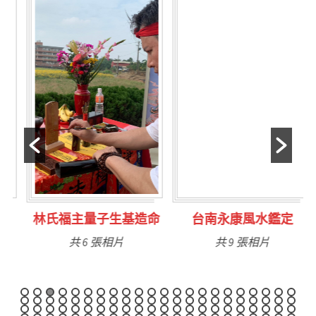
林氏福主量子生基造命
台南永康風水鑑定
共 6 張相片
共 9 張相片