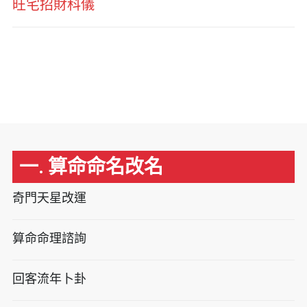
旺宅招財科儀
一. 算命命名改名
奇門天星改運
算命命理諮詢
回客流年卜卦