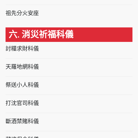
祖先分火安座
六. 消災祈福科儀
討糧求財科儀
天羅地網科儀
祭送小人科儀
打沈官司科儀
斷酒禁賭科儀