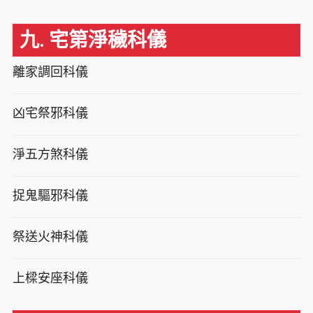
九. 宅第淨穢科儀
離家調回科儀
凶宅祭邪科儀
淨五方煞科儀
捉鬼驅邪科儀
祭送火神科儀
上樑安座科儀