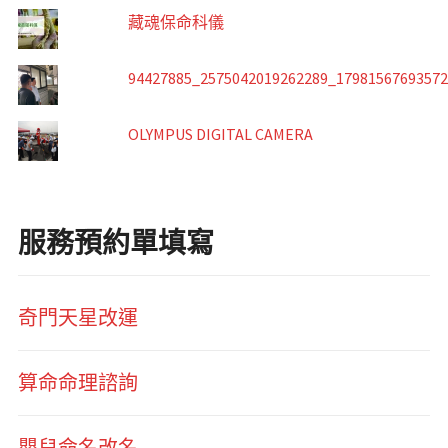
藏魂保命科儀
94427885_2575042019262289_1798156769357
OLYMPUS DIGITAL CAMERA
服務預約單填寫
奇門天星改運
算命命理諮詢
嬰兒命名改名