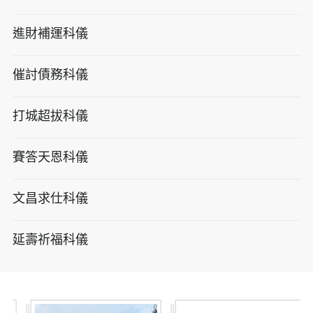
進財補運科儀
催討債務科儀
打城超拔科儀
賽答天恩科儀
文昌求仕科儀
延壽祈福科儀