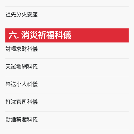
祖先分火安座
六. 消災祈福科儀
討糧求財科儀
天羅地網科儀
祭送小人科儀
打沈官司科儀
斷酒禁賭科儀