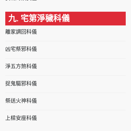
九. 宅第淨穢科儀
離家調回科儀
凶宅祭邪科儀
淨五方煞科儀
捉鬼驅邪科儀
祭送火神科儀
上樑安座科儀