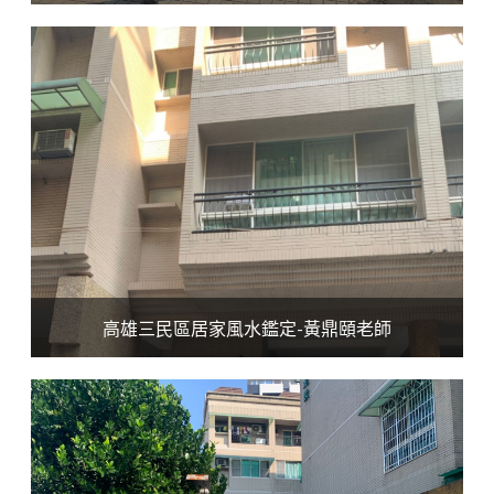
高雄三民區居家風水鑑定-黃鼎頤老師