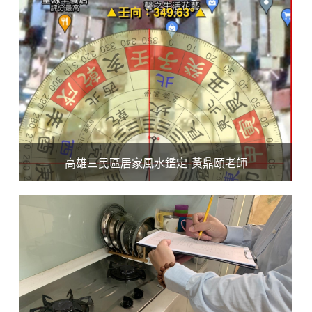
高雄三民區居家風水鑑定-黃鼎頤老師