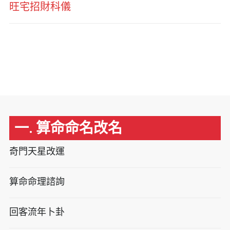
旺宅招財科儀
一. 算命命名改名
奇門天星改運
算命命理諮詢
回客流年卜卦