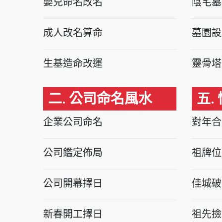
嬰兒命名改名
陰宅墓
成人改名算命
墓園設
生基造命改運
靈骨塔
二. 公司命名風水
五.
企業公司命名
對年合
公司鑑定佈局
祖牌位
公司開幕擇日
佳城破
新春開工擇日
祖先撿