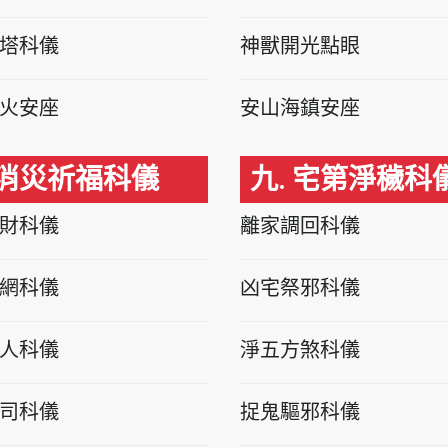
塔科儀
神獸開光點眼
火安座
安山海鎮安座
 消災祈福科儀
九. 宅第淨穢科
財科儀
離家調回科儀
網科儀
凶宅祭邪科儀
人科儀
淨五方煞科儀
司科儀
捉鬼驅邪科儀