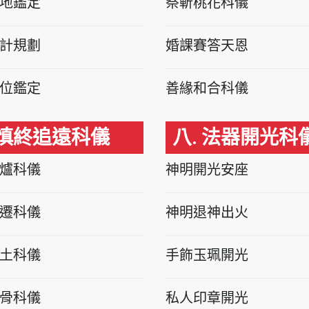
地鑑定
祭斬桃花科儀
計規劃
婚課賽答天恩
位鑑定
善緣和合科儀
 慎終追遠科儀
八. 法器開光科
爐科儀
神明開光安座
遷科儀
神明退神出火
土科儀
手飾玉珮開光
骨科儀
私人印章開光