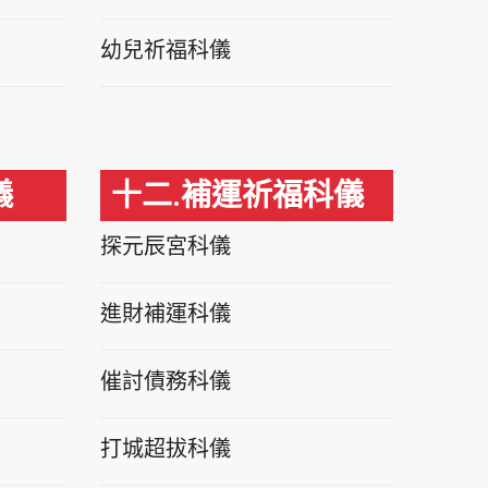
幼兒祈福科儀
儀
十二.補運祈福科儀
探元辰宮科儀
進財補運科儀
催討債務科儀
打城超拔科儀