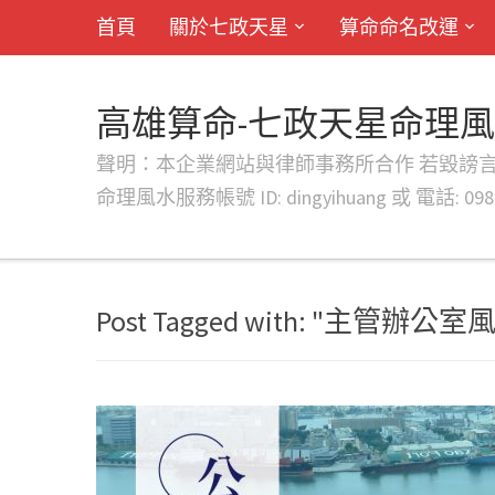
首頁
關於七政天星
算命命名改運
高雄算命-七政天星命理
聲明：本企業網站與律師事務所合作 若毀謗言行或字句將提出法
命理風水服務帳號 ID: dingyihuang 或 電話: 0982
Post Tagged with: "主管辦公室