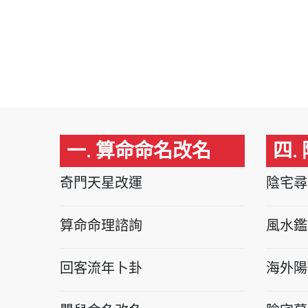
一. 算命命名改名
四.
奇門天星改運
陰宅尋
算命命理諮詢
風水鑑
回客流年卜卦
海外陽