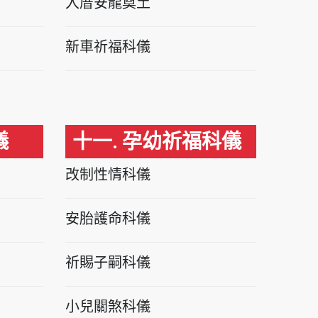
入厝安龍奠土
新車祈福科儀
儀
十一. 孕幼祈福科儀
改制性情科儀
安胎護命科儀
祈賜子嗣科儀
小兒關煞科儀