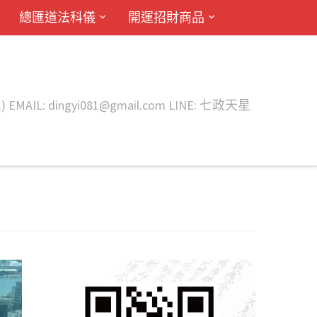
總匯道法科儀
開運招財商品
ingyi081@gmail.com LINE: 七政天星