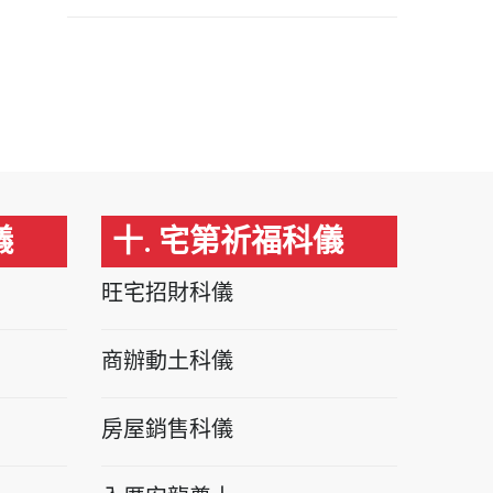
儀
十. 宅第祈福科儀
旺宅招財科儀
商辦動土科儀
房屋銷售科儀