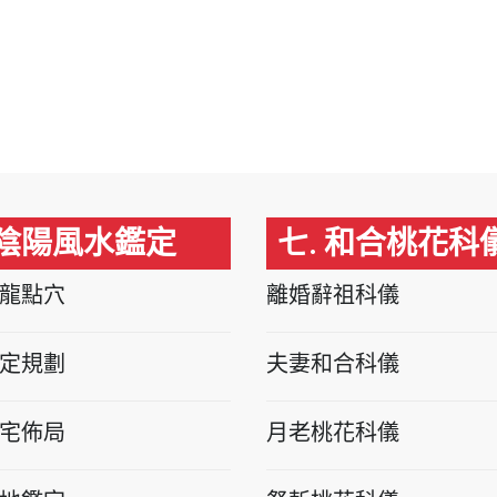
 陰陽風水鑑定
七. 和合桃花科
龍點穴
離婚辭祖科儀
定規劃
夫妻和合科儀
宅佈局
月老桃花科儀