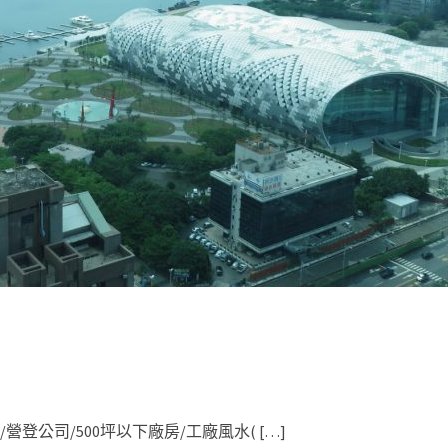
/營登公司/500坪以下廠房/工廠風水( […]