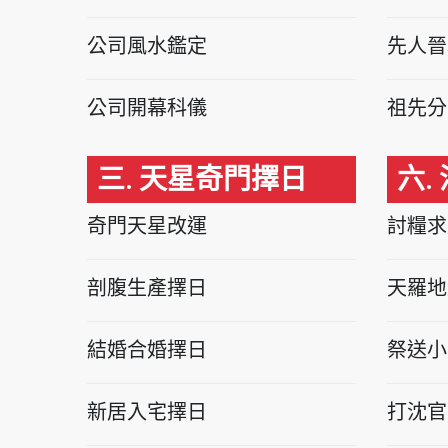
公司風水鑑定
先人晉
公司開幕科儀
祖先分
三. 天星奇門擇日
六.
奇門天星改運
討糧求
剖腹生產擇日
天羅地
結婚合婚擇日
祭送小
新居入宅擇日
打沈官