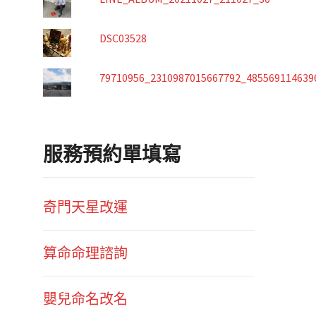
DSC03528
79710956_2310987015667792_485569114639
服務預約單填寫
奇門天星改運
算命命理諮詢
嬰兒命名改名