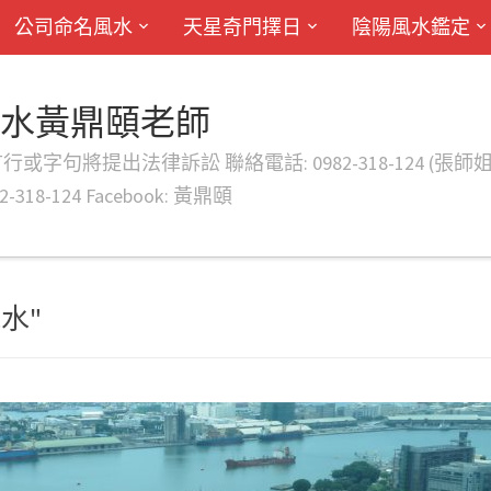
公司命名風水
天星奇門擇日
陰陽風水鑑定
風水黃鼎頤老師
律訴訟 聯絡電話: 0982-318-124 (張師姐) EMAIL: d
-318-124 Facebook: 黃鼎頤
風水"