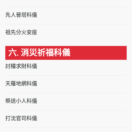
先人晉塔科儀
祖先分火安座
六. 消災祈福科儀
討糧求財科儀
天羅地網科儀
祭送小人科儀
打沈官司科儀