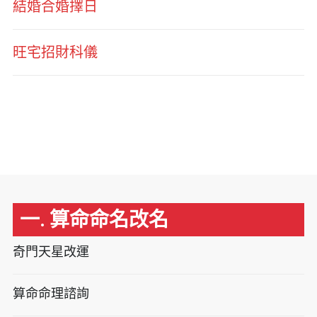
結婚合婚擇日
旺宅招財科儀
一. 算命命名改名
奇門天星改運
算命命理諮詢